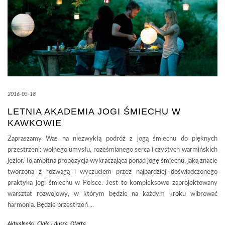
2016-05-18
LETNIA AKADEMIA JOGI ŚMIECHU W
KAWKOWIE
Zapraszamy Was na niezwykłą podróż z jogą śmiechu do pięknych
przestrzeni: wolnego umysłu, roześmianego serca i czystych warmińskich
jezior. To ambitna propozycja wykraczająca ponad jogę śmiechu, jaką znacie
tworzona z rozwagą i wyczuciem przez najbardziej doświadczonego
praktyka jogi śmiechu w Polsce. Jest to kompleksowo zaprojektowany
warsztat rozwojowy, w którym będzie na każdym kroku wibrować
harmonia. Będzie przestrzeń
…
Aktualności
,
Ciało i dusza
,
Oferta