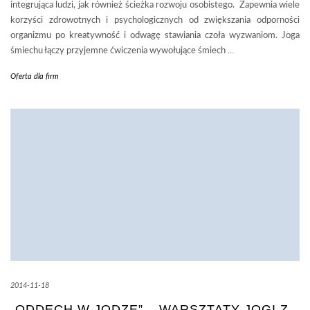
integrująca ludzi, jak również ścieżka rozwoju osobistego. Zapewnia wiele
korzyści zdrowotnych i psychologicznych od zwiększania odporności
organizmu po kreatywność i odwagę stawiania czoła wyzwaniom. Joga
śmiechu łączy przyjemne ćwiczenia wywołujące śmiech
…
Oferta dla firm
2014-11-18
„ODDECH W JODZE” – WARSZTATY JOGI Z