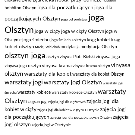
ciekawe zwierzęta
hobbiton
joga dla
joga dla początkujących
hobbiton Olsztyn
joga
początkujących Olsztyn
joga od podstaw
Olsztyn
joga w ciąży
joga w ciąży Olsztyn
joga w
joga śmiechu
krąg kobiet
krąg
Olsztynie
joga śmiechu olsztyn
kobiet olsztyn
medytacja Olsztyn
medytacja
Maciej Wielobób
olsztyn joga
vinyasa joga
Piotr Bielski
olsztyn vinyasa
vinyasa
vinyasa krama
vinyasa joga olsztyn
vinyasa krama olsztyn
olsztyn
warsztaty dla kobiet
warsztaty dla kobiet Olsztyn
warsztaty jogi
warsztaty jogi Olsztyn
warsztaty jogi
warsztaty
warsztaty kobiece
warsztaty kobiece Olsztyn
śmiechu
Olsztyn
zajęcia jogi dla
zajęcia jogi
zajęcia jogi dla ciężarnych
zajęcia jogi
kobiet w ciąży
zajęcia jogi dla kobiet w ciąży w Olsztynie
dla początkujących
zajęcia
zajęcia jogi dla początkujących Olsztyn
jogi olsztyn
zajęcia jogi w Olsztynie