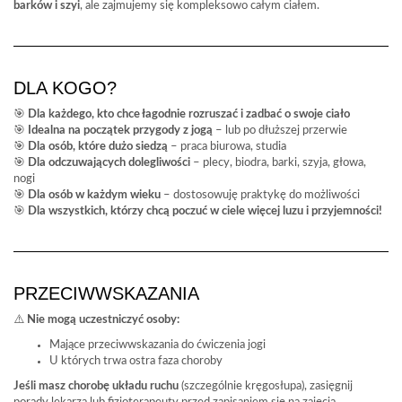
barków i szyi
, ale zajmujemy się kompleksowo całym ciałem.
DLA KOGO?
🎯
Dla każdego, kto chce łagodnie rozruszać i zadbać o swoje ciało
🎯
Idealna na początek przygody z jogą
– lub po dłuższej przerwie
🎯
Dla osób, które dużo siedzą
– praca biurowa, studia
🎯
Dla odczuwających dolegliwości
– plecy, biodra, barki, szyja, głowa,
nogi
🎯
Dla osób w każdym wieku
– dostosowuję praktykę do możliwości
🎯
Dla wszystkich, którzy chcą poczuć w ciele więcej luzu i przyjemności!
PRZECIWWSKAZANIA
⚠️
Nie mogą uczestniczyć osoby:
Mające przeciwwskazania do ćwiczenia jogi
U których trwa ostra faza choroby
Jeśli masz chorobę układu ruchu
(szczególnie kręgosłupa), zasięgnij