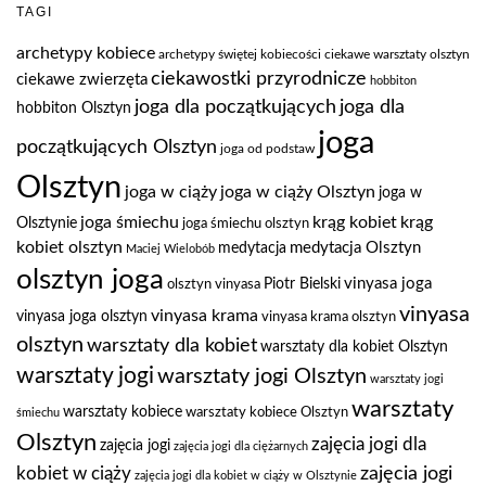
TAGI
archetypy kobiece
archetypy świętej kobiecości
ciekawe warsztaty olsztyn
ciekawostki przyrodnicze
ciekawe zwierzęta
hobbiton
joga dla
joga dla początkujących
hobbiton Olsztyn
joga
początkujących Olsztyn
joga od podstaw
Olsztyn
joga w ciąży
joga w ciąży Olsztyn
joga w
joga śmiechu
krąg kobiet
krąg
Olsztynie
joga śmiechu olsztyn
kobiet olsztyn
medytacja Olsztyn
medytacja
Maciej Wielobób
olsztyn joga
vinyasa joga
Piotr Bielski
olsztyn vinyasa
vinyasa
vinyasa krama
vinyasa joga olsztyn
vinyasa krama olsztyn
olsztyn
warsztaty dla kobiet
warsztaty dla kobiet Olsztyn
warsztaty jogi
warsztaty jogi Olsztyn
warsztaty jogi
warsztaty
warsztaty kobiece
warsztaty kobiece Olsztyn
śmiechu
Olsztyn
zajęcia jogi dla
zajęcia jogi
zajęcia jogi dla ciężarnych
zajęcia jogi
kobiet w ciąży
zajęcia jogi dla kobiet w ciąży w Olsztynie