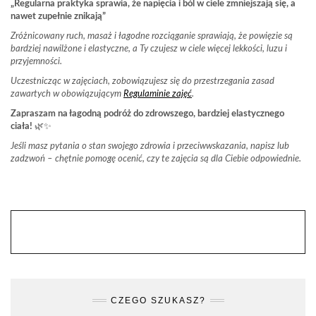
„Regularna praktyka sprawia, że napięcia i ból w ciele zmniejszają się, a
nawet zupełnie znikają”
Zróżnicowany ruch, masaż i łagodne rozciąganie sprawiają, że powięzie są
bardziej nawilżone i elastyczne, a Ty czujesz w ciele więcej lekkości, luzu i
przyjemności.
Uczestnicząc w zajęciach, zobowiązujesz się do przestrzegania zasad
zawartych w obowiązującym
Regulaminie zajęć
.
Zapraszam na łagodną podróż do zdrowszego, bardziej elastycznego
ciała!
🌿✨
Jeśli masz pytania o stan swojego zdrowia i przeciwwskazania, napisz lub
zadzwoń – chętnie pomogę ocenić, czy te zajęcia są dla Ciebie odpowiednie.
CZEGO SZUKASZ?