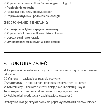
✅
Poprawa ruchomości bez forsownego rozciągania
✅
Pogłębienie oddechu
✅
Redukcja bólu szyi, pleców, bioder
✅
Poprawa krążenia i podniesienie energii
EMOCJONALNIE I MENTALNIE:
✅
Zmniejszenie lęku i napięcia nerwowego
✅
Poprawa świadomości i kontaktu z ciałem
✅
Lepszy sen i regeneracja
✅
Uwolnienie zamrożonych w ciele emocji
STRUKTURA ZAJĘĆ
🌊 Łagodna vinyasa krama
– dynamiczne ćwiczenia zsynchronizowane z
oddechem
🧘‍♀️ Yin joga
– rozciągające pozycje pasywne
⚪ Automasaż
– z specjalnymi piłkami sensorycznymi i ręcznie
🌿 Mikroruchy
– znakomicie rozluźniają ciało i relaksują umysł
🌬️ Pranajama
– techniki oddechowe zmniejszające stres
😌 Relaksacja i medytacja
– zwiększające uważność
Szczególną uwagę przykładamy do poprawy komfortu pleców, bioder,