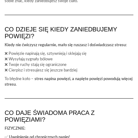
sobie znać, kiedy zaniedbujesz swoje ciało.
CO DZIEJE SIĘ KIEDY ZANIEDBUJEMY
POWIĘZI?
Kiedy nie ćwiczysz regularnie, mało się ruszasz i doświadczasz stresu:
❌ Powięzie napinają się, sztywnieją i sklejają się
❌ Wysyłają sygnały bólowe
❌ Twoje ruchy stają się ograniczone
❌ Cierpisz i stresujesz się jeszcze bardziej
To błędne koło –
stres napina powięzi, a napięte powięzi powodują więcej
stresu
.
CO DAJE ŚWIADOMA PRACA Z
POWIĘZIAMI?
FIZYCZNIE:
✅
Uwolnienie od chronicznych napięć