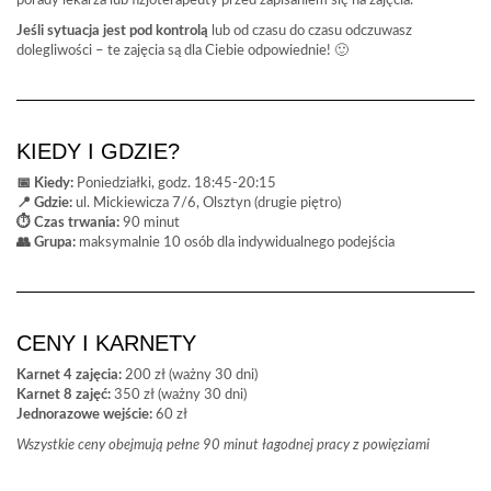
porady lekarza lub fizjoterapeuty przed zapisaniem się na zajęcia.
Jeśli sytuacja jest pod kontrolą
lub od czasu do czasu odczuwasz
dolegliwości – te zajęcia są dla Ciebie odpowiednie! 🙂
KIEDY I GDZIE?
📅 Kiedy:
Poniedziałki, godz. 18:45-20:15
📍 Gdzie:
ul. Mickiewicza 7/6, Olsztyn (drugie piętro)
⏱️ Czas trwania:
90 minut
👥 Grupa:
maksymalnie 10 osób dla indywidualnego podejścia
CENY I KARNETY
Karnet 4 zajęcia:
200 zł (ważny 30 dni)
Karnet 8 zajęć:
350 zł (ważny 30 dni)
Jednorazowe wejście:
60 zł
Wszystkie ceny obejmują pełne 90 minut łagodnej pracy z powięziami