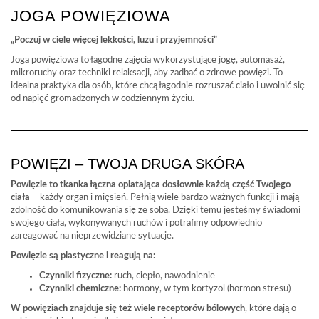
JOGA POWIĘZIOWA
„Poczuj w ciele więcej lekkości, luzu i przyjemności”
Joga powięziowa to łagodne zajęcia wykorzystujące jogę, automasaż,
mikroruchy oraz techniki relaksacji, aby zadbać o zdrowe powięzi. To
idealna praktyka dla osób, które chcą łagodnie rozruszać ciało i uwolnić się
od napięć gromadzonych w codziennym życiu.
POWIĘZI – TWOJA DRUGA SKÓRA
Powięzie to tkanka łączna oplatająca dosłownie każdą część Twojego
ciała
– każdy organ i mięsień. Pełnią wiele bardzo ważnych funkcji i mają
zdolność do komunikowania się ze sobą. Dzięki temu jesteśmy świadomi
swojego ciała, wykonywanych ruchów i potrafimy odpowiednio
zareagować na nieprzewidziane sytuacje.
Powięzie są plastyczne i reagują na:
Czynniki fizyczne:
ruch, ciepło, nawodnienie
Czynniki chemiczne:
hormony, w tym kortyzol (hormon stresu)
W powięziach znajduje się też wiele receptorów bólowych
, które dają o