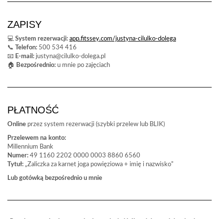
ZAPISY
💻
System rezerwacji:
app.fitssey.com/justyna-cilulko-dolega
📞
Telefon:
500 534 416
📧
E-mail:
justyna@cilulko-dolega.pl
🏠
Bezpośrednio:
u mnie po zajęciach
PŁATNOŚĆ
Online
przez system rezerwacji (szybki przelew lub BLIK)
Przelewem na konto:
Millennium Bank
Numer:
49 1160 2202 0000 0003 8860 6560
Tytuł:
„Zaliczka za karnet joga powięziowa + imię i nazwisko”
Lub gotówką bezpośrednio u mnie