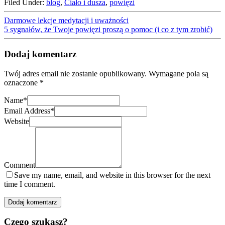
Filed Under:
blog
,
Ciało i dusza
,
powięzi
Darmowe lekcje medytacji i uważności
5 sygnałów, że Twoje powięzi proszą o pomoc (i co z tym zrobić)
Dodaj komentarz
Twój adres email nie zostanie opublikowany.
Wymagane pola są
oznaczone
*
Name
*
Email Address
*
Website
Comment
Save my name, email, and website in this browser for the next
time I comment.
Czego szukasz?