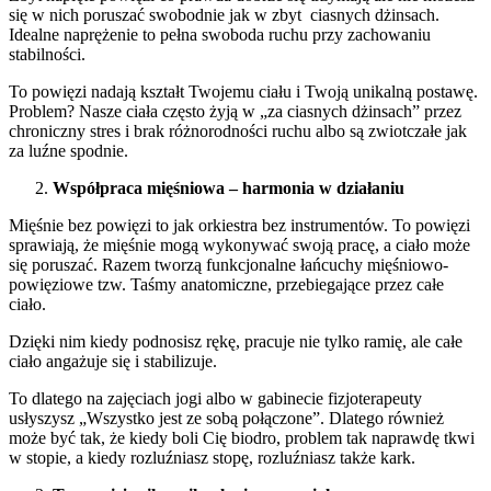
się w nich poruszać swobodnie jak w zbyt ciasnych dżinsach.
Idealne naprężenie to pełna swoboda ruchu przy zachowaniu
stabilności.
To powięzi nadają kształt Twojemu ciału i Twoją unikalną postawę.
Problem? Nasze ciała często żyją w „za ciasnych dżinsach” przez
chroniczny stres i brak różnorodności ruchu albo są zwiotczałe jak
za luźne spodnie.
Współpraca mięśniowa – harmonia w działaniu
Mięśnie bez powięzi to jak orkiestra bez instrumentów. To powięzi
sprawiają, że mięśnie mogą wykonywać swoją pracę, a ciało może
się poruszać. Razem tworzą funkcjonalne łańcuchy mięśniowo-
powięziowe tzw. Taśmy anatomiczne, przebiegające przez całe
ciało.
Dzięki nim kiedy podnosisz rękę, pracuje nie tylko ramię, ale całe
ciało angażuje się i stabilizuje.
To dlatego na zajęciach jogi albo w gabinecie fizjoterapeuty
usłyszysz „Wszystko jest ze sobą połączone”. Dlatego również
może być tak, że kiedy boli Cię biodro, problem tak naprawdę tkwi
w stopie, a kiedy rozluźniasz stopę, rozluźniasz także kark.