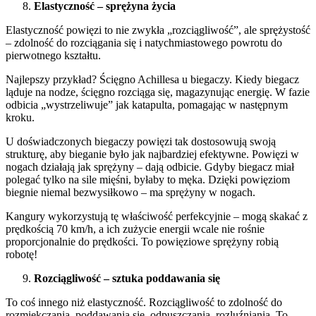
Elastyczność – sprężyna życia
Elastyczność powięzi to nie zwykła „rozciągliwość”, ale sprężystość
– zdolność do rozciągania się i natychmiastowego powrotu do
pierwotnego kształtu.
Najlepszy przykład? Ścięgno Achillesa u biegaczy. Kiedy biegacz
ląduje na nodze, ścięgno rozciąga się, magazynując energię. W fazie
odbicia „wystrzeliwuje” jak katapulta, pomagając w następnym
kroku.
U doświadczonych biegaczy powięzi tak dostosowują swoją
strukturę, aby bieganie było jak najbardziej efektywne. Powięzi w
nogach działają jak sprężyny – dają odbicie. Gdyby biegacz miał
polegać tylko na sile mięśni, byłaby to męka. Dzięki powięziom
biegnie niemal bezwysiłkowo – ma sprężyny w nogach.
Kangury wykorzystują tę właściwość perfekcyjnie – mogą skakać z
prędkością 70 km/h, a ich zużycie energii wcale nie rośnie
proporcjonalnie do prędkości. To powięziowe sprężyny robią
robotę!
Rozciągliwość – sztuka poddawania się
To coś innego niż elastyczność. Rozciągliwość to zdolność do
rozmiękczania, poddawania się, odpuszczania, rozluźniania. To