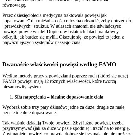
równowagę.
Przez dziesięciolecia medycyna traktowała powięzi jak
„opakowanie” dla mięśni – coś, co trzeba odrzucić, żeby dotrzeć do
„prawdziwych” struktur. W atlasach anatomii nie uświadczysz
powięzi prawie wcale! Dopiero w ostatnich latach naukowcy
odkryli, jak bardzo się mylili. Okazuje się, że powięzi to jeden z
najważniejszych systemów naszego ciała.
Dwanaście właściwości powięzi według FAMO
Według metody pracy z powięziami poprzez ruch (której się uczę)
FAMO powięzi mają 12 różnych właściwości, które tworzą
niesamowity system.
Siła naprężenia – idealne dopasowanie ciała
Wyobraź sobie trzy pary dżinsów: jedne za duże, drugie za małe,
trzecie idealnie dopasowane.
Tak właśnie działają Twoje powięzi. Zbyt luźne powięzi, trzeba
przytrzymywać (jak za duże w pasie spodnie) i tracić na to energię.
Zbyt napięte powięzi co prawda dobrze się trzymają ale nie możesz