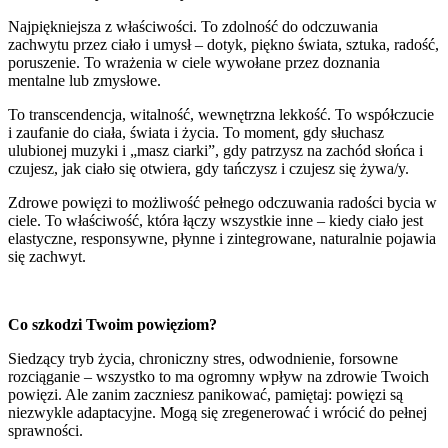
Najpiękniejsza z właściwości. To zdolność do odczuwania
zachwytu przez ciało i umysł – dotyk, piękno świata, sztuka, radość,
poruszenie. To wrażenia w ciele wywołane przez doznania
mentalne lub zmysłowe.
To transcendencja, witalność, wewnętrzna lekkość. To współczucie
i zaufanie do ciała, świata i życia. To moment, gdy słuchasz
ulubionej muzyki i „masz ciarki”, gdy patrzysz na zachód słońca i
czujesz, jak ciało się otwiera, gdy tańczysz i czujesz się żywa/y.
Zdrowe powięzi to możliwość pełnego odczuwania radości bycia w
ciele. To właściwość, która łączy wszystkie inne – kiedy ciało jest
elastyczne, responsywne, płynne i zintegrowane, naturalnie pojawia
się zachwyt.
Co szkodzi Twoim powięziom?
Siedzący tryb życia, chroniczny stres, odwodnienie, forsowne
rozciąganie – wszystko to ma ogromny wpływ na zdrowie Twoich
powięzi. Ale zanim zaczniesz panikować, pamiętaj: powięzi są
niezwykle adaptacyjne. Mogą się zregenerować i wrócić do pełnej
sprawności.