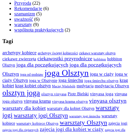
Przyroda
(22)
Rekomendacje
(6)
szamanizm
(5)
uważność
(6)
warsztaty
(9)
wspólnota praktykujących
(2)
Tagi
archetypy kobiece
archetypy świętej kobiecości
ciekawe warsztaty olsztyn
ciekawostki przyrodnicze
ciekawe zwierzęta
hobbiton
hobbiton
joga dla początkujących
joga dla początkujących
Olsztyn
joga Olsztyn
Olsztyn
joga w ciąży
joga w
joga od podstaw
ciąży Olsztyn
joga śmiechu
krąg
joga w Olsztynie
joga śmiechu olsztyn
kobiet
krąg kobiet olsztyn
medytacja Olsztyn
medytacja
Maciej Wielobób
olsztyn joga
vinyasa joga
vinyasa
olsztyn vinyasa
Piotr Bielski
vinyasa olsztyn
vinyasa krama
joga olsztyn
vinyasa krama olsztyn
warsztaty
warsztaty dla kobiet
warsztaty dla kobiet Olsztyn
jogi
warsztaty jogi Olsztyn
warsztaty
warsztaty jogi śmiechu
warsztaty Olsztyn
kobiece
warsztaty kobiece Olsztyn
zajęcia jogi
zajęcia jogi dla kobiet w ciąży
zajęcia jogi dla ciężarnych
zajęcia jogi dla