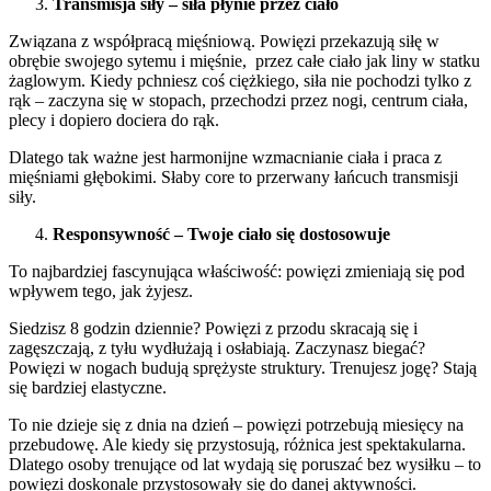
Transmisja siły – siła płynie przez ciało
Związana z współpracą mięśniową. Powięzi przekazują siłę w
obrębie swojego sytemu i mięśnie, przez całe ciało jak liny w statku
żaglowym. Kiedy pchniesz coś ciężkiego, siła nie pochodzi tylko z
rąk – zaczyna się w stopach, przechodzi przez nogi, centrum ciała,
plecy i dopiero dociera do rąk.
Dlatego tak ważne jest harmonijne wzmacnianie ciała i praca z
mięśniami głębokimi. Słaby core to przerwany łańcuch transmisji
siły.
Responsywność – Twoje ciało się dostosowuje
To najbardziej fascynująca właściwość: powięzi zmieniają się pod
wpływem tego, jak żyjesz.
Siedzisz 8 godzin dziennie? Powięzi z przodu skracają się i
zagęszczają, z tyłu wydłużają i osłabiają. Zaczynasz biegać?
Powięzi w nogach budują sprężyste struktury. Trenujesz jogę? Stają
się bardziej elastyczne.
To nie dzieje się z dnia na dzień – powięzi potrzebują miesięcy na
przebudowę. Ale kiedy się przystosują, różnica jest spektakularna.
Dlatego osoby trenujące od lat wydają się poruszać bez wysiłku – to
powięzi doskonale przystosowały się do danej aktywności.