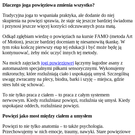
Dlaczego joga powięziowa zmienia wszystko?
Tradycyjna joga to wspaniała praktyka, ale dodanie do niej
skupienia na powięzi sprawia, że staje się jeszcze bardziej świadoma
i przynosi jeszcze więcej korzyści odczuwanych poza matą.
Odkąd zgłębiam wiedzę o powięziach na kursie FAMO (metoda Art
of Motion), jeszcze bardziej doceniam tę niesamowitą tkankę. W
tym roku kończę pierwszy etap tej edukacji i być może będę ją
kontynuować, żeby móc uczyć innych tej metody.
Na moich zajęciach
jogi powięziowej
łączymy łagodne asany z
automasażem specjalnymi piłkami sensorycznymi. Wykonujemy
mikroruchy, które rozluźniają ciało i uspokajają umysł. Szczególną
uwagę zwracamy na plecy, biodra, barki i szyję – miejsca, gdzie
stres lubi się schować.
To nie tylko praca z ciałem – to praca z całym systemem
nerwowym. Kiedy rozluźniasz powięzi, rozluźnia się umysł. Kiedy
uspokajasz oddech, rozluźniasz powięzi.
Powięzi jako most między ciałem a umysłem
Powięzi to nie tylko anatomia – to także psychologia.
Przechowujemy w nich emocje, traumy, nawyki. Stare powięziowe