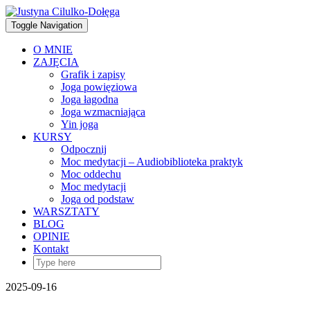
Skip
to
Toggle Navigation
content
O MNIE
ZAJĘCIA
Grafik i zapisy
Joga powięziowa
Joga łagodna
Joga wzmacniająca
Yin joga
KURSY
Odpocznij
Moc medytacji – Audiobiblioteka praktyk
Moc oddechu
Moc medytacji
Joga od podstaw
WARSZTATY
BLOG
OPINIE
Kontakt
2025-09-16