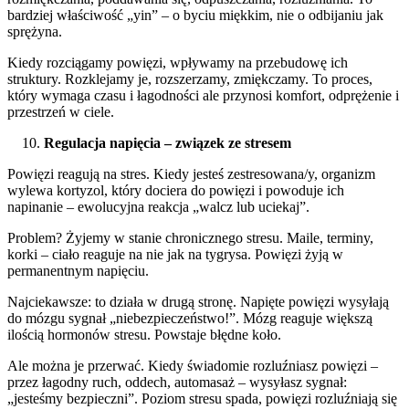
bardziej właściwość „yin” – o byciu miękkim, nie o odbijaniu jak
sprężyna.
Kiedy rozciągamy powięzi, wpływamy na przebudowę ich
struktury. Rozklejamy je, rozszerzamy, zmiękczamy. To proces,
który wymaga czasu i łagodności ale przynosi komfort, odprężenie i
przestrzeń w ciele.
Regulacja napięcia – związek ze stresem
Powięzi reagują na stres. Kiedy jesteś zestresowana/y, organizm
wylewa kortyzol, który dociera do powięzi i powoduje ich
napinanie – ewolucyjna reakcja „walcz lub uciekaj”.
Problem? Żyjemy w stanie chronicznego stresu. Maile, terminy,
korki – ciało reaguje na nie jak na tygrysa. Powięzi żyją w
permanentnym napięciu.
Najciekawsze: to działa w drugą stronę. Napięte powięzi wysyłają
do mózgu sygnał „niebezpieczeństwo!”. Mózg reaguje większą
ilością hormonów stresu. Powstaje błędne koło.
Ale można je przerwać. Kiedy świadomie rozluźniasz powięzi –
przez łagodny ruch, oddech, automasaż – wysyłasz sygnał:
„jesteśmy bezpieczni”. Poziom stresu spada, powięzi rozluźniają się