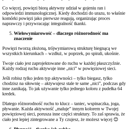
Co więcej, powięzi biorą aktywny udział w gojeniu ran i
odpowiedzi immunologicznej. Kiedy dochodzi do urazu, to właśnie
komórki powięzi jako pierwsze reagują, organizując proces
naprawczy i przywracając integralność tkanki.
Wielowymiarowość – dlaczego różnorodność ma
znaczenie
Powięzi tworzą złożoną, trójwymiarową strukturę biegnącą we
wszystkich kierunkach – wzdłuż, w poprzek, po spirali, ukośnie.
Twoje ciało jest zaprojektowane do ruchu w każdej płaszczyźnie.
Każdy rodzaj ruchu aktywuje inne „nici” w powięziowej sieci.
Jeśli robisz tylko jeden typ aktywności – tylko biegasz, tylko
chodzisz na siłownię – aktywujesz stale te same „nici”, podczas gdy
inne zanikają. To jak używanie tylko jednego koloru z pudełka 64
kredek.
Dlatego różnorodność ruchu to klucz – taniec, wspinaczka, joga,
pływanie. Każda aktywność „maluje” innym kolorem w Twojej
powięziowej sieci, porusza inne części struktury. To zaś sprawia, że
ciało jest lepiej zintegrowane a Ty czujesz, że możesz więcej 😊