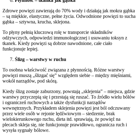
Płynność – tkanka jak gąbka
Zdrowe powięzi zawierają do 70% wody i działają jak mokra gąbka
– są miękkie, elastyczne, pełne życia. Odwodnione powięzi to sucha
gąbka – sztywna, krucha, sklejona.
To płyny pełnią kluczową rolę w transporcie składników
odżywczych, odpowiedzi immunologicznej i usuwaniu toksyn z
tkanek. Kiedy powięzi są dobrze nawodnione, całe ciało
funkcjonuje lepiej.
Ślizg – warstwy w ruchu
To osobna właściwość związana z płynnością. Różne warstwy
powięzi muszą „ślizgać się” względem siebie – między mięśniami,
wokół narządów, pod skórą.
Kiedy ślizg zostaje zaburzony, powstają „sklejenia” – miejsca, gdzie
warstwy przyczepią się i przestają się ruszać. To źródło wielu bólów
i ograniczeń ruchowych a także dysfunkcji narządów
wewnętrznych. Przykładem sklejenia powięzi jest ból odczuwany
przez wiele osób w rejonie lędźwiowym – siedzenie, brak
wielokierunkowego ruchu, dieta itd. sprawiają, że powięź na
plecach skleja się, nie funkcjonuje prawidłowo, ogranicza ruch i
wysyła sygnały bólowe.