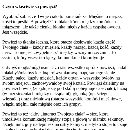
Czym właściwie są powięzi?
Wyobraź sobie, że Twoje ciało to pomarańcza. Mięśnie to miąższ,
kości to pestki. A powięzi? To biała skórka między komórką a
miąższem, ale także cienka błonka między każdą cząstką owocu.
Jest wszędzie.
Powięzi to tkanka łączna, która otacza dosłownie każdą część
Twojego ciała – każdy mięsień, każdy narząd, każdą kość, każdy
nerw. To nie jest „wypełniacz” między ważnymi rzeczami. To
system, który wszystko łączy, komunikuje i koordynuje.
Gdybyś mogła/mógł usunąć z ciała wszystko oprócz powięzi, nadal
miałabyś/miałbyś idealną trójwymiarową mapę samego siebie.
Każdy palec, każdy mięsień, każdy organ – wszystko byłoby na
swoim miejscu, zachowywałoby swój kształt. Powięzi dzielimy na
powierzchowną (znajduje się pod skórą i obejmuje całe ciało), luźną
(w przestrzeniach między narządami), głęboką (np. ścięgna,
więzadła) oraz mięśniową (otacza wszystkie komórki mięśniowe,
wiązki mięśni, całe mięśnie oraz ich grupy).
Powięzi to też jakby „internet Twojego ciała” – sieć, która
umożliwia komunikację między stopą a głową w ułamku sekundy.
Dzięki nim, gdy nadepniesz na ostry kamyk, nie tylko stopa to czuje
– całe ciało natychmiast dostosowuje się, żeby utrzymać