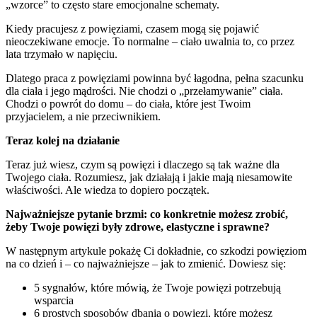
„wzorce” to często stare emocjonalne schematy.
Kiedy pracujesz z powięziami, czasem mogą się pojawić
nieoczekiwane emocje. To normalne – ciało uwalnia to, co przez
lata trzymało w napięciu.
Dlatego praca z powięziami powinna być łagodna, pełna szacunku
dla ciała i jego mądrości. Nie chodzi o „przełamywanie” ciała.
Chodzi o powrót do domu – do ciała, które jest Twoim
przyjacielem, a nie przeciwnikiem.
Teraz kolej na działanie
Teraz już wiesz, czym są powięzi i dlaczego są tak ważne dla
Twojego ciała. Rozumiesz, jak działają i jakie mają niesamowite
właściwości. Ale wiedza to dopiero początek.
Najważniejsze pytanie brzmi: co konkretnie możesz zrobić,
żeby Twoje powięzi były zdrowe, elastyczne i sprawne?
W następnym artykule pokażę Ci dokładnie, co szkodzi powięziom
na co dzień i – co najważniejsze – jak to zmienić. Dowiesz się:
5 sygnałów, które mówią, że Twoje powięzi potrzebują
wsparcia
6 prostych sposobów dbania o powięzi, które możesz