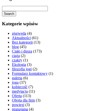
Search
Searching
is
Kategorie wpisów
in
progress
ajurweda
(4)
Aktualności
(61)
Bez kategorii
(13)
blog
(45)
Ciało i dusza
(173)
ciąża
(2)
czakry
(1)
Ekologia
(3)
filozofia jogi
(2)
Formularz kontaktowy
(1)
galeria
(6)
joga
(37)
kobiecość
(7)
medytacja
(11)
Oferta
(113)
Oferta dla firm
(3)
powięzi
(3)
pranajama
(4)