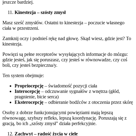
jeszcze bardziej.
Kinestezja – szósty zmysł
Masz sześć zmysłów. Ostatni to kinestezja – poczucie własnego
ciała w przestrzeni.
Zamknij oczy i podnieś rękę nad głowę. Skąd wiesz, gdzie jest? To
kinestezja.
Powięzi są pełne receptorów wysyłających informacje do mózgu:
gdzie jesteś, jak się poruszasz, czy jesteś w równowadze, czy coś
boli, czy jesteś bezpieczna/y.
Ten system obejmuje:
Propriocepcję
– świadomość pozycji ciała
Interocepcję
– odczuwanie sygnałów z wnętrza (głód,
pragnienie, bicie serca)
Eksterocepcję
– odbieranie bodźców z otoczenia przez skórę
Osoby z dobrze funkcjonującymi powięziami mają lepszą
równowagę, szybszy refleks, lepszą koordynację. Poruszają się z
gracją, bo ich „szósty zmysł” działa perfekcyjnie.
Zachwyt – radość życia w ciele