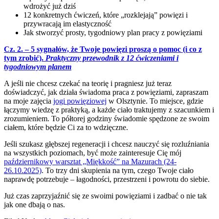
wdrożyć już dziś
12 konkretnych ćwiczeń, które „rozklejają” powięzi i
przywracają im elastyczność
Jak stworzyć prosty, tygodniowy plan pracy z powięziami
Cz. 2. – 5 sygnałów, że Twoje powięzi proszą o pomoc (i co z
tym zrobić).
Praktyczny przewodnik z 12 ćwiczeniami i
tygodniowym planem
A jeśli nie chcesz czekać na teorię i pragniesz już teraz
doświadczyć, jak działa świadoma praca z powięziami, zapraszam
na moje zajęcia
jogi powięziowej
w Olsztynie. To miejsce, gdzie
łączymy wiedzę z praktyką, a każde ciało traktujemy z szacunkiem i
zrozumieniem. To półtorej godziny świadomie spędzone ze swoim
ciałem, które będzie Ci za to wdzięczne.
Jeśli szukasz głębszej regeneracji i chcesz nauczyć się rozluźniania
na wszystkich poziomach, być może zainteresuje Cię mój
październikowy warsztat „Miękkość” na Mazurach (24-
26.10.2025)
. To trzy dni skupienia na tym, czego Twoje ciało
naprawdę potrzebuje – łagodności, przestrzeni i powrotu do siebie.
Już czas zaprzyjaźnić się ze swoimi powięziami i zadbać o nie tak
jak one dbają o nas.