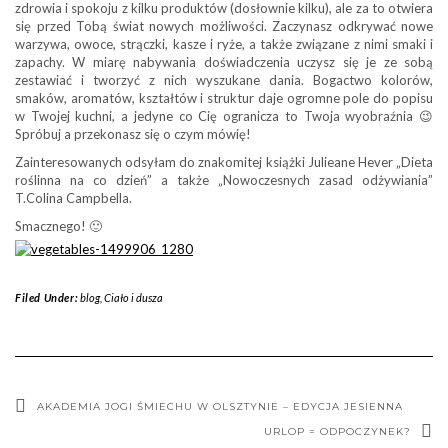
zdrowia i spokoju z kilku produktów (dosłownie kilku), ale za to otwiera
się przed Tobą świat nowych możliwości. Zaczynasz odkrywać nowe
warzywa, owoce, strączki, kasze i ryże, a także związane z nimi smaki i
zapachy. W miarę nabywania doświadczenia uczysz się je ze sobą
zestawiać i tworzyć z nich wyszukane dania. Bogactwo kolorów,
smaków, aromatów, kształtów i struktur daje ogromne pole do popisu
w Twojej kuchni, a jedyne co Cię ogranicza to Twoja wyobraźnia 😉
Spróbuj a przekonasz się o czym mówię!
Zainteresowanych odsyłam do znakomitej książki Julieane Hever „Dieta
roślinna na co dzień” a także „Nowoczesnych zasad odżywiania”
T.Colina Campbella.
Smacznego! 🙂
Filed Under:
blog
,
Ciało i dusza
AKADEMIA JOGI ŚMIECHU W OLSZTYNIE – EDYCJA JESIENNA
URLOP = ODPOCZYNEK?