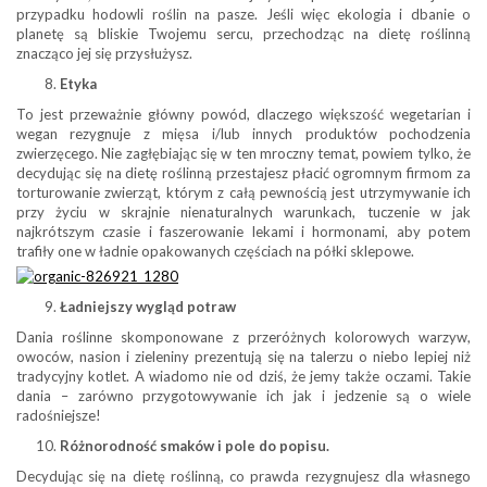
przypadku hodowli roślin na pasze. Jeśli więc ekologia i dbanie o
planetę są bliskie Twojemu sercu, przechodząc na dietę roślinną
znacząco jej się przysłużysz.
Etyka
To jest przeważnie główny powód, dlaczego większość wegetarian i
wegan rezygnuje z mięsa i/lub innych produktów pochodzenia
zwierzęcego. Nie zagłębiając się w ten mroczny temat, powiem tylko, że
decydując się na dietę roślinną przestajesz płacić ogromnym firmom za
torturowanie zwierząt, którym z całą pewnością jest utrzymywanie ich
przy życiu w skrajnie nienaturalnych warunkach, tuczenie w jak
najkrótszym czasie i faszerowanie lekami i hormonami, aby potem
trafiły one w ładnie opakowanych częściach na półki sklepowe.
Ładniejszy wygląd potraw
Dania roślinne skomponowane z przeróżnych kolorowych warzyw,
owoców, nasion i zieleniny prezentują się na talerzu o niebo lepiej niż
tradycyjny kotlet. A wiadomo nie od dziś, że jemy także oczami. Takie
dania – zarówno przygotowywanie ich jak i jedzenie są o wiele
radośniejsze!
Różnorodność smaków i pole do popisu.
Decydując się na dietę roślinną, co prawda rezygnujesz dla własnego