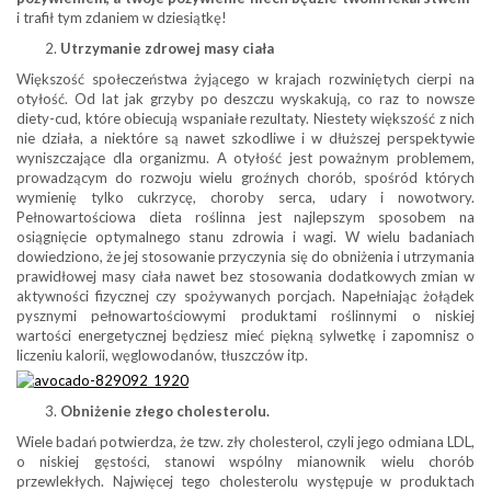
i trafił tym zdaniem w dziesiątkę!
Utrzymanie zdrowej masy ciała
Większość społeczeństwa żyjącego w krajach rozwiniętych cierpi na
otyłość. Od lat jak grzyby po deszczu wyskakują, co raz to nowsze
diety-cud, które obiecują wspaniałe rezultaty. Niestety większość z nich
nie działa, a niektóre są nawet szkodliwe i w dłuższej perspektywie
wyniszczające dla organizmu. A otyłość jest poważnym problemem,
prowadzącym do rozwoju wielu groźnych chorób, spośród których
wymienię tylko cukrzycę, choroby serca, udary i nowotwory.
Pełnowartościowa dieta roślinna jest najlepszym sposobem na
osiągnięcie optymalnego stanu zdrowia i wagi. W wielu badaniach
dowiedziono, że jej stosowanie przyczynia się do obniżenia i utrzymania
prawidłowej masy ciała nawet bez stosowania dodatkowych zmian w
aktywności fizycznej czy spożywanych porcjach. Napełniając żołądek
pysznymi pełnowartościowymi produktami roślinnymi o niskiej
wartości energetycznej będziesz mieć piękną sylwetkę i zapomnisz o
liczeniu kalorii, węglowodanów, tłuszczów itp.
Obniżenie złego cholesterolu.
Wiele badań potwierdza, że tzw. zły cholesterol, czyli jego odmiana LDL,
o niskiej gęstości, stanowi wspólny mianownik wielu chorób
przewlekłych. Najwięcej tego cholesterolu występuje w produktach