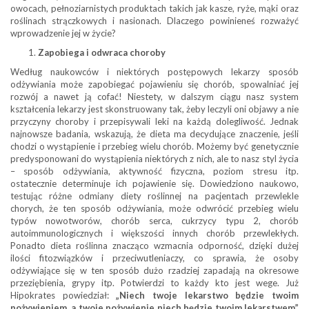
owocach, pełnoziarnistych produktach takich jak kasze, ryże, mąki oraz
roślinach strączkowych i nasionach. Dlaczego powinieneś rozważyć
wprowadzenie jej w życie?
Zapobiega i odwraca choroby
Według naukowców i niektórych postępowych lekarzy sposób
odżywiania może zapobiegać pojawieniu się chorób, spowalniać jej
rozwój a nawet ją cofać! Niestety, w dalszym ciągu nasz system
kształcenia lekarzy jest skonstruowany tak, żeby leczyli oni objawy a nie
przyczyny choroby i przepisywali leki na każdą dolegliwość. Jednak
najnowsze badania, wskazują, że dieta ma decydujące znaczenie, jeśli
chodzi o wystąpienie i przebieg wielu chorób. Możemy być genetycznie
predysponowani do wystąpienia niektórych z nich, ale to nasz styl życia
– sposób odżywiania, aktywność fizyczna, poziom stresu itp.
ostatecznie determinuje ich pojawienie się. Dowiedziono naukowo,
testując różne odmiany diety roślinnej na pacjentach przewlekle
chorych, że ten sposób odżywiania, może odwrócić przebieg wielu
typów nowotworów, chorób serca, cukrzycy typu 2, chorób
autoimmunologicznych i większości innych chorób przewlekłych.
Ponadto dieta roślinna znacząco wzmacnia odporność, dzięki dużej
ilości fitozwiązków i przeciwutleniaczy, co sprawia, że osoby
odżywiające się w ten sposób dużo rzadziej zapadają na okresowe
przeziębienia, grypy itp. Potwierdzi to każdy kto jest wege. Już
Hipokrates powiedział:
„Niech twoje lekarstwo będzie twoim
pożywieniem, a twoje pożywienie niech będzie twoim lekarstwem”