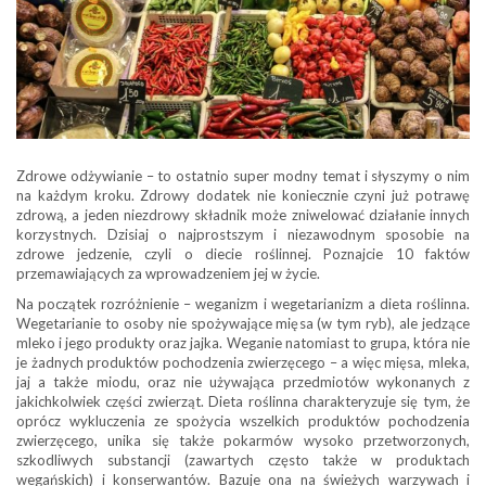
Zdrowe odżywianie – to ostatnio super modny temat i słyszymy o nim
na każdym kroku. Zdrowy dodatek nie koniecznie czyni już potrawę
zdrową, a jeden niezdrowy składnik może zniwelować działanie innych
korzystnych. Dzisiaj o najprostszym i niezawodnym sposobie na
zdrowe jedzenie, czyli o diecie roślinnej. Poznajcie 10 faktów
przemawiających za wprowadzeniem jej w życie.
Na początek rozróżnienie – weganizm i wegetarianizm a dieta roślinna.
Wegetarianie to osoby nie spożywające mięsa (w tym ryb), ale jedzące
mleko i jego produkty oraz jajka. Weganie natomiast to grupa, która nie
je żadnych produktów pochodzenia zwierzęcego – a więc mięsa, mleka,
jaj a także miodu, oraz nie używająca przedmiotów wykonanych z
jakichkolwiek części zwierząt. Dieta roślinna charakteryzuje się tym, że
oprócz wykluczenia ze spożycia wszelkich produktów pochodzenia
zwierzęcego, unika się także pokarmów wysoko przetworzonych,
szkodliwych substancji (zawartych często także w produktach
wegańskich) i konserwantów. Bazuje ona na świeżych warzywach i