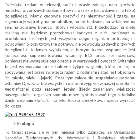
Dziesiątki reklam w telewizji, radiu i prasie zalecają nam spożycie
mnóstwa przeróżnych suplementów na wszelkie (prawdziwe i nie tylko)
dolegliwości. Mamy cudowne specyfiki na niestrawność i zgagę, na
regenerację wątroby, na metabolizm, na odchudzanie, na witalność, na
sen, na poprawę kondycji skóry i włosów…itd. Przechodząc na dietę
roślinną nie będziesz potrzebował żadnych z nich, ponieważ w
produktach roślinnych jest wszystko czego organizm potrzebuje i
odpowiednio przygotowane potrawy, nie powodują żadnych przykrych
dolegliwości. Jedynym wyjątkiem, o którym trzeba wspomnieć jest
konieczność suplementowania witaminy B12 przez roślinożerców,
ponieważ nie występuje ona obecnie w warzywach i owocach (witamina
ta jest wytwarzana przez bakterie żyjące w glebie, która to często
spożywana jest przez zwierzęta razem z roślinami i stąd jest obecna w
ich mięsie, mleku i jajach). Poza tym zaleca się uzupełnianie poziomu
witaminy D, w zasadzie wszystkim osobom żyjącym w naszej szerokości
geograficznej poza sezonem letnim (kiedy zasłaniamy większość
naszego ciała i organizm sam nie może syntetyzować tego składnika
dzięki działaniu Słońca). I to tyle. Resztę specyfików, możesz wyrzucić
do kosza!
Ekologia
To temat rzeka, ale w tym miejscu tylko zaznaczę, że Organizacja
Narodów Zjednoczonych ds. Wyżywienia i Rolnictwa określiła