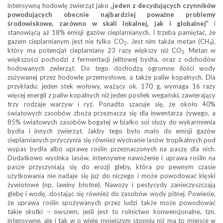
intensywną hodowlę zwierząt jako „
jeden z decydujących czynników
powodujących obecnie najbardziej poważne problemy
środowiskowe, zarówno w skali lokalnej, jak i globalnej”
i
stanowiącą aż 18% emisji gazów cieplarnianych. I trzeba pamiętać, że
gazem cieplarnianym jest nie tylko CO
. Jest nim także metan (CH
),
2
4
który ma potencjał cieplarniany 23 razy większy niż CO
Metan w
2.
większości pochodzi z fermentacji jelitowej bydła, oraz z odchodów
hodowanych zwierząt. Do tego dochodzą ogromne ilości wody
zużywanej przez hodowle przemysłowe, a także paliw kopalnych. Dla
przykładu: jeden stek wołowy, ważący ok. 170 g, wymaga 16 razy
więcej energii z paliw kopalnych niż jeden posiłek wegański, zawierający
trzy rodzaje warzyw i ryż. Ponadto szacuje się, że około 40%
światowych zasobów zboża przeznacza się dla inwentarza żywego, a
85% światowych zasobów bogatej w białko soi służy do wykarmienia
bydła i innych zwierząt. Jakby tego było mało do emisji gazów
cieplarnianych przyczynia się również wycinanie lasów tropikalnych pod
wypas bydła albo uprawę roślin przeznaczonych na paszę dla nich.
Dodatkowo wycinka lasów, intensywne nawożenie i uprawa roślin na
pasze przyczyniają się do erozji gleby, która po pewnym czasie
użytkowania nie nadaje się już do niczego i może powodować klęski
żywiołowe (np. lawiny błotne). Nawozy i pestycydy zanieczyszczają
glebę i wodę, dostając się również do zasobów wody pitnej. Powiecie,
że uprawa roślin spożywanych przez ludzi także może powodować
takie skutki – owszem, jeśli jest to rolnictwo konwencjonalne, tzn.
intensywne, ale i tak w o wiele mniejszym stopniu niż ma to miejsce w