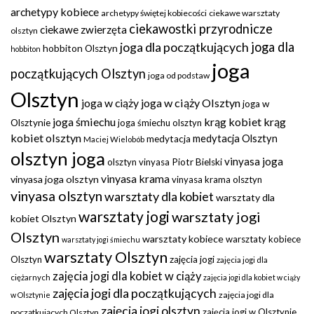
archetypy kobiece
archetypy świętej kobiecości
ciekawe warsztaty
ciekawostki przyrodnicze
ciekawe zwierzęta
olsztyn
joga dla początkujących
joga dla
hobbiton Olsztyn
hobbiton
joga
początkujących Olsztyn
joga od podstaw
Olsztyn
joga w ciąży
joga w ciąży Olsztyn
joga w
joga śmiechu
krąg kobiet
krąg
Olsztynie
joga śmiechu olsztyn
kobiet olsztyn
medytacja Olsztyn
medytacja
Maciej Wielobób
olsztyn joga
vinyasa joga
olsztyn vinyasa
Piotr Bielski
vinyasa krama
vinyasa joga olsztyn
vinyasa krama olsztyn
vinyasa olsztyn
warsztaty dla kobiet
warsztaty dla
warsztaty jogi
warsztaty jogi
kobiet Olsztyn
Olsztyn
warsztaty kobiece
warsztaty kobiece
warsztaty jogi śmiechu
warsztaty Olsztyn
Olsztyn
zajęcia jogi
zajęcia jogi dla
zajęcia jogi dla kobiet w ciąży
ciężarnych
zajęcia jogi dla kobiet w ciąży
zajęcia jogi dla początkujących
zajęcia jogi dla
w Olsztynie
zajęcia jogi olsztyn
zajęcia jogi w Olsztynie
początkujących Olsztyn