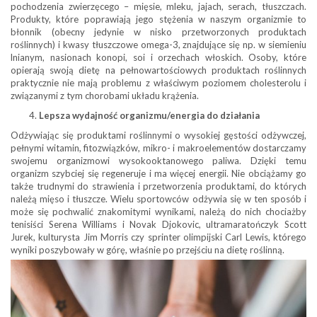
pochodzenia zwierzęcego – mięsie, mleku, jajach, serach, tłuszczach.
Produkty, które poprawiają jego stężenia w naszym organizmie to
błonnik (obecny jedynie w nisko przetworzonych produktach
roślinnych) i kwasy tłuszczowe omega-3, znajdujące się np. w siemieniu
lnianym, nasionach konopi, soi i orzechach włoskich. Osoby, które
opierają swoją dietę na pełnowartościowych produktach roślinnych
praktycznie nie mają problemu z właściwym poziomem cholesterolu i
związanymi z tym chorobami układu krążenia.
Lepsza wydajność organizmu/energia do działania
Odżywiając się produktami roślinnymi o wysokiej gęstości odżywczej,
pełnymi witamin, fitozwiązków, mikro- i makroelementów dostarczamy
swojemu organizmowi wysokooktanowego paliwa. Dzięki temu
organizm szybciej się regeneruje i ma więcej energii. Nie obciążamy go
także trudnymi do strawienia i przetworzenia produktami, do których
należą mięso i tłuszcze. Wielu sportowców odżywia się w ten sposób i
może się pochwalić znakomitymi wynikami, należą do nich chociażby
tenisiści Serena Williams i Novak Djokovic, ultramaratończyk Scott
Jurek, kulturysta Jim Morris czy sprinter olimpijski Carl Lewis, którego
wyniki poszybowały w górę, właśnie po przejściu na dietę roślinną.