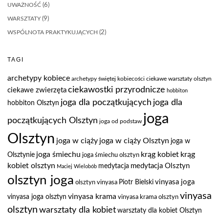
UWAŻNOŚĆ
(6)
WARSZTATY
(9)
WSPÓLNOTA PRAKTYKUJĄCYCH
(2)
TAGI
archetypy kobiece
archetypy świętej kobiecości
ciekawe warsztaty olsztyn
ciekawostki przyrodnicze
ciekawe zwierzęta
hobbiton
joga dla
joga dla początkujących
hobbiton Olsztyn
joga
początkujących Olsztyn
joga od podstaw
Olsztyn
joga w ciąży
joga w ciąży Olsztyn
joga w
joga śmiechu
krąg kobiet
krąg
Olsztynie
joga śmiechu olsztyn
kobiet olsztyn
medytacja Olsztyn
medytacja
Maciej Wielobób
olsztyn joga
vinyasa joga
Piotr Bielski
olsztyn vinyasa
vinyasa
vinyasa krama
vinyasa joga olsztyn
vinyasa krama olsztyn
olsztyn
warsztaty dla kobiet
warsztaty dla kobiet Olsztyn