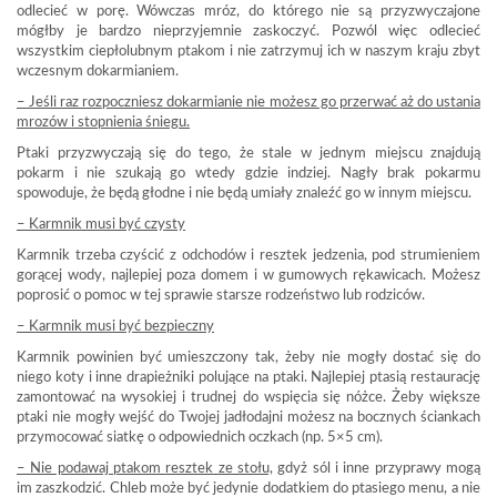
odlecieć w porę. Wówczas mróz, do którego nie są przyzwyczajone
mógłby je bardzo nieprzyjemnie zaskoczyć. Pozwól więc odlecieć
wszystkim ciepłolubnym ptakom i nie zatrzymuj ich w naszym kraju zbyt
wczesnym dokarmianiem.
– Jeśli raz rozpoczniesz dokarmianie nie możesz go przerwać aż do ustania
mrozów i stopnienia śniegu.
Ptaki przyzwyczają się do tego, że stale w jednym miejscu znajdują
pokarm i nie szukają go wtedy gdzie indziej. Nagły brak pokarmu
spowoduje, że będą głodne i nie będą umiały znaleźć go w innym miejscu.
– Karmnik musi być czysty
Karmnik trzeba czyścić z odchodów i resztek jedzenia, pod strumieniem
gorącej wody, najlepiej poza domem i w gumowych rękawicach. Możesz
poprosić o pomoc w tej sprawie starsze rodzeństwo lub rodziców.
– Karmnik musi być bezpieczny
Karmnik powinien być umieszczony tak, żeby nie mogły dostać się do
niego koty i inne drapieżniki polujące na ptaki. Najlepiej ptasią restaurację
zamontować na wysokiej i trudnej do wspięcia się nóżce. Żeby większe
ptaki nie mogły wejść do Twojej jadłodajni możesz na bocznych ściankach
przymocować siatkę o odpowiednich oczkach (np. 5×5 cm).
– Nie podawaj ptakom resztek ze stołu,
gdyż sól i inne przyprawy mogą
im zaszkodzić. Chleb może być jedynie dodatkiem do ptasiego menu, a nie