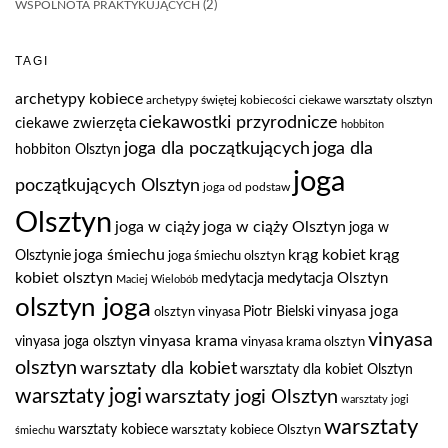
WSPÓLNOTA PRAKTYKUJĄCYCH
(2)
TAGI
archetypy kobiece
archetypy świętej kobiecości
ciekawe warsztaty olsztyn
ciekawostki przyrodnicze
ciekawe zwierzęta
hobbiton
joga dla
joga dla początkujących
hobbiton Olsztyn
joga
początkujących Olsztyn
joga od podstaw
Olsztyn
joga w ciąży
joga w ciąży Olsztyn
joga w
joga śmiechu
krąg kobiet
krąg
Olsztynie
joga śmiechu olsztyn
kobiet olsztyn
medytacja Olsztyn
medytacja
Maciej Wielobób
olsztyn joga
vinyasa joga
Piotr Bielski
olsztyn vinyasa
vinyasa
vinyasa krama
vinyasa joga olsztyn
vinyasa krama olsztyn
olsztyn
warsztaty dla kobiet
warsztaty dla kobiet Olsztyn
warsztaty jogi
warsztaty jogi Olsztyn
warsztaty jogi
warsztaty
warsztaty kobiece
warsztaty kobiece Olsztyn
śmiechu