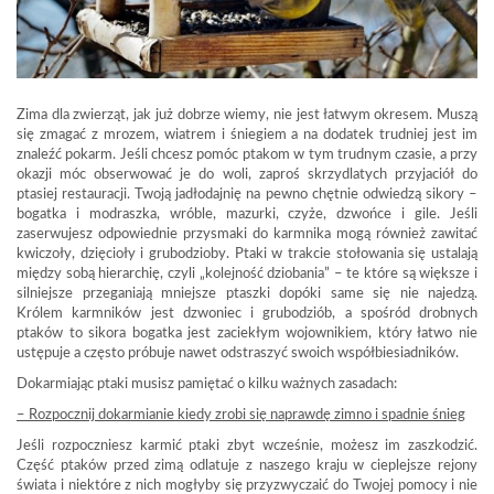
Zima dla zwierząt, jak już dobrze wiemy, nie jest łatwym okresem. Muszą
się zmagać z mrozem, wiatrem i śniegiem a na dodatek trudniej jest im
znaleźć pokarm. Jeśli chcesz pomóc ptakom w tym trudnym czasie, a przy
okazji móc obserwować je do woli, zaproś skrzydlatych przyjaciół do
ptasiej restauracji. Twoją jadłodajnię na pewno chętnie odwiedzą sikory –
bogatka i modraszka, wróble, mazurki, czyże, dzwońce i gile. Jeśli
zaserwujesz odpowiednie przysmaki do karmnika mogą również zawitać
kwiczoły, dzięcioły i grubodzioby. Ptaki w trakcie stołowania się ustalają
między sobą hierarchię, czyli „kolejność dziobania” – te które są większe i
silniejsze przeganiają mniejsze ptaszki dopóki same się nie najedzą.
Królem karmników jest dzwoniec i grubodziób, a spośród drobnych
ptaków to sikora bogatka jest zaciekłym wojownikiem, który łatwo nie
ustępuje a często próbuje nawet odstraszyć swoich współbiesiadników.
Dokarmiając ptaki musisz pamiętać o kilku ważnych zasadach:
– Rozpocznij dokarmianie kiedy zrobi się naprawdę zimno i spadnie śnieg
Jeśli rozpoczniesz karmić ptaki zbyt wcześnie, możesz im zaszkodzić.
Część ptaków przed zimą odlatuje z naszego kraju w cieplejsze rejony
świata i niektóre z nich mogłyby się przyzwyczaić do Twojej pomocy i nie