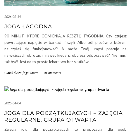
2026-02-14
JOGA ŁAGODNA
90 MINUT, KTÓRE ODMIENIAJĄ RESZTĘ TYGODNIA Czy czujesz
powracające napięcie w barkach i szyi? Albo ból pleców, z którym
nauczyłaś się funkcjonować? A może Twój umysł pracuje na
najwyższych obrotach, nawet kiedy próbujesz odpoczywać? Nie musi
tak być! Jest na to proste lekarstwo bez skutków
…
Ciało i dusza
,
joga
,
Oferta
-
0 Comments
2025-04-04
JOGA DLA POCZĄTKUJĄCYCH – ZAJĘCIA
REGULARNE, GRUPA OTWARTA
Zajęcia jogi dla początkujących to propozycja dla osób