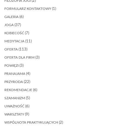
FILOZOFIA JOGI
(2)
FORMULARZ KONTAKTOWY
(1)
GALERIA
(6)
JOGA
(37)
KOBIECOŚĆ
(7)
MEDYTACJA
(11)
OFERTA
(113)
OFERTA DLA FIRM
(3)
POWIĘZI
(3)
PRANAJAMA
(4)
PRZYRODA
(22)
REKOMENDACJE
(6)
SZAMANIZM
(5)
UWAŻNOŚĆ
(6)
WARSZTATY
(9)
WSPÓLNOTA PRAKTYKUJĄCYCH
(2)