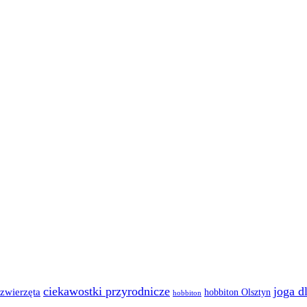
ciekawostki przyrodnicze
joga d
zwierzęta
hobbiton Olsztyn
hobbiton