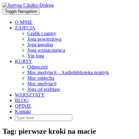
Skip
to
Toggle Navigation
content
O MNIE
ZAJĘCIA
Grafik i zapisy
Joga powięziowa
Joga łagodna
Joga wzmacniająca
Yin joga
KURSY
Odpocznij
Moc medytacji – Audiobiblioteka praktyk
Moc oddechu
Moc medytacji
Joga od podstaw
WARSZTATY
BLOG
OPINIE
Kontakt
Tag:
pierwsze kroki na macie