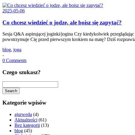
2025-05-06
Co chcesz wiedzieć o jodze, ale boisz się zapytać?
Sesja Q&A aspirującej joginki/jogina Czy kiedykolwiek przeglądając
powstrzymuje Cię przed pierwszym krokiem na matę? Dziś rozprawia
blog
,
joga
-
0 Comments
Czego szukasz?
Search
Searching
is
Kategorie wpisów
in
progress
ajurweda
(4)
Aktualności
(61)
Bez kategorii
(13)
blog
(45)