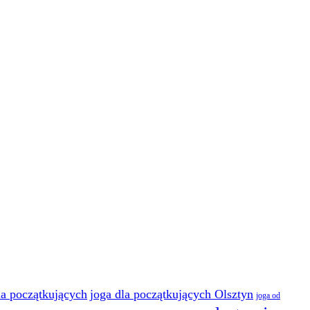
la początkujących
joga dla początkujących Olsztyn
joga od