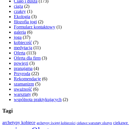
Ciało i dusza
(173)
ciąża
(2)
czakry
(1)
Ekologia
(3)
filozofia jogi
(2)
Formularz kontaktowy
(1)
galeria
(6)
joga
(37)
kobiecość
(7)
medytacja
(11)
Oferta
(113)
Oferta dla firm
(3)
powięzi
(3)
pranajama
(4)
Przyroda
(22)
Rekomendacje
(6)
szamanizm
(5)
uważność
(6)
warsztaty
(9)
wspólnota praktykujących
(2)
Tagi
archetypy kobiece
ciekawe 
archetypy świętej kobiecości
ciekawe warsztaty olsztyn