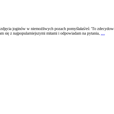
 zdjęcia joginów w niemożliwych pozach pomyślałaś/eś: 'To zdecydowan
m się z najpopularniejszymi mitami i odpowiadam na pytania,
…