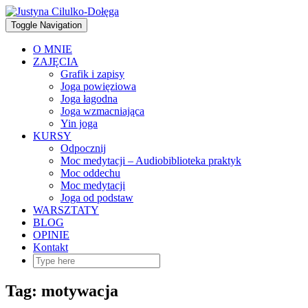
Skip
to
Toggle Navigation
content
O MNIE
ZAJĘCIA
Grafik i zapisy
Joga powięziowa
Joga łagodna
Joga wzmacniająca
Yin joga
KURSY
Odpocznij
Moc medytacji – Audiobiblioteka praktyk
Moc oddechu
Moc medytacji
Joga od podstaw
WARSZTATY
BLOG
OPINIE
Kontakt
Tag:
motywacja