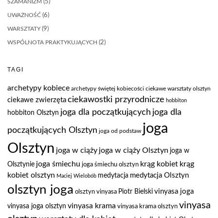
SZAMANIZM
(5)
UWAŻNOŚĆ
(6)
WARSZTATY
(9)
WSPÓLNOTA PRAKTYKUJĄCYCH
(2)
TAGI
archetypy kobiece
archetypy świętej kobiecości
ciekawe warsztaty olsztyn
ciekawostki przyrodnicze
ciekawe zwierzęta
hobbiton
joga dla
joga dla początkujących
hobbiton Olsztyn
joga
początkujących Olsztyn
joga od podstaw
Olsztyn
joga w ciąży
joga w ciąży Olsztyn
joga w
joga śmiechu
krąg kobiet
krąg
Olsztynie
joga śmiechu olsztyn
kobiet olsztyn
medytacja Olsztyn
medytacja
Maciej Wielobób
olsztyn joga
vinyasa joga
Piotr Bielski
olsztyn vinyasa
vinyasa
vinyasa krama
vinyasa joga olsztyn
vinyasa krama olsztyn