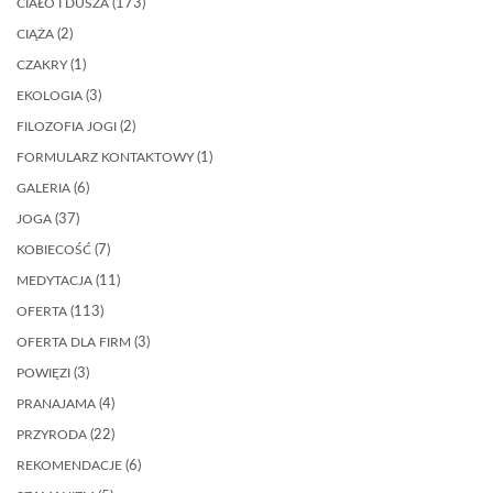
CIAŁO I DUSZA
(173)
CIĄŻA
(2)
CZAKRY
(1)
EKOLOGIA
(3)
FILOZOFIA JOGI
(2)
FORMULARZ KONTAKTOWY
(1)
GALERIA
(6)
JOGA
(37)
KOBIECOŚĆ
(7)
MEDYTACJA
(11)
OFERTA
(113)
OFERTA DLA FIRM
(3)
POWIĘZI
(3)
PRANAJAMA
(4)
PRZYRODA
(22)
REKOMENDACJE
(6)