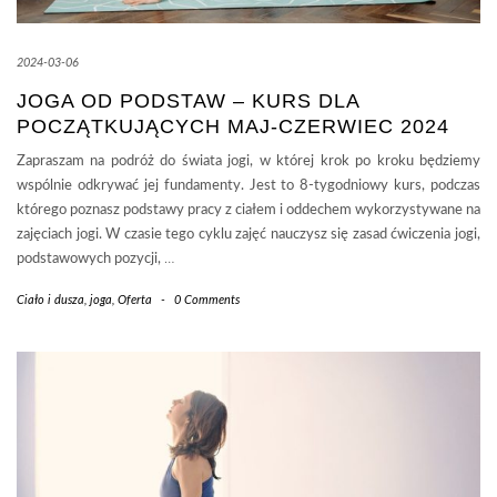
2024-03-06
JOGA OD PODSTAW – KURS DLA
POCZĄTKUJĄCYCH MAJ-CZERWIEC 2024
Zapraszam na podróż do świata jogi, w której krok po kroku będziemy
wspólnie odkrywać jej fundamenty. Jest to 8-tygodniowy kurs, podczas
którego poznasz podstawy pracy z ciałem i oddechem wykorzystywane na
zajęciach jogi. W czasie tego cyklu zajęć nauczysz się zasad ćwiczenia jogi,
podstawowych pozycji,
…
Ciało i dusza
,
joga
,
Oferta
-
0 Comments