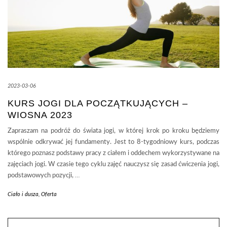
2023-03-06
KURS JOGI DLA POCZĄTKUJĄCYCH –
WIOSNA 2023
Zapraszam na podróż do świata jogi, w której krok po kroku będziemy
wspólnie odkrywać jej fundamenty. Jest to 8-tygodniowy kurs, podczas
którego poznasz podstawy pracy z ciałem i oddechem wykorzystywane na
zajęciach jogi. W czasie tego cyklu zajęć nauczysz się zasad ćwiczenia jogi,
podstawowych pozycji,
…
Ciało i dusza
,
Oferta