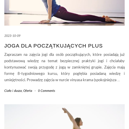
2023-10-09
JOGA DLA POCZĄTKUJĄCYCH PLUS
Zapraszam na zajęcia jogi dla osób początkujących, które posiadają już
podstawową wiedzę na temat bezpiecznej praktyki jogi i chciałaby
kontynuować swoją przygodę z jogą w zamkniętej grupie. Zajęcia mają
formę 8-tygodniowego kursu, który pogłębia posiadaną wiedzę i
umiejętności. Prowadzę zajęcia w nurcie vinyasa krama (spokojniejsza
…
Ciało i dusza
,
Oferta
-
0 Comments