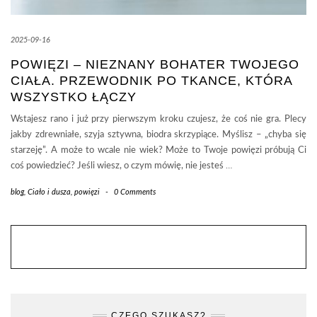
2025-09-16
POWIĘZI – NIEZNANY BOHATER TWOJEGO
CIAŁA. PRZEWODNIK PO TKANCE, KTÓRA
WSZYSTKO ŁĄCZY
Wstajesz rano i już przy pierwszym kroku czujesz, że coś nie gra. Plecy
jakby zdrewniałe, szyja sztywna, biodra skrzypiące. Myślisz – „chyba się
starzeję”. A może to wcale nie wiek? Może to Twoje powięzi próbują Ci
coś powiedzieć? Jeśli wiesz, o czym mówię, nie jesteś
…
blog
,
Ciało i dusza
,
powięzi
-
0 Comments
CZEGO SZUKASZ?