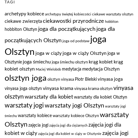
TAGI
archetypy kobiece
archetypy świętej kobiecości
ciekawe warsztaty olsztyn
ciekawostki przyrodnicze
ciekawe zwierzęta
hobbiton
joga dla
joga dla początkujących
hobbiton Olsztyn
joga
początkujących Olsztyn
joga od podstaw
Olsztyn
joga w ciąży
joga w ciąży Olsztyn
joga w
joga śmiechu
krąg kobiet
krąg
Olsztynie
joga śmiechu olsztyn
kobiet olsztyn
medytacja Olsztyn
medytacja
Maciej Wielobób
olsztyn joga
vinyasa joga
Piotr Bielski
olsztyn vinyasa
vinyasa
vinyasa krama
vinyasa joga olsztyn
vinyasa krama olsztyn
olsztyn
warsztaty dla kobiet
warsztaty dla kobiet Olsztyn
warsztaty jogi
warsztaty jogi Olsztyn
warsztaty jogi
warsztaty
warsztaty kobiece
warsztaty kobiece Olsztyn
śmiechu
Olsztyn
zajęcia jogi dla
zajęcia jogi
zajęcia jogi dla ciężarnych
zajęcia jogi
kobiet w ciąży
zajęcia jogi dla kobiet w ciąży w Olsztynie