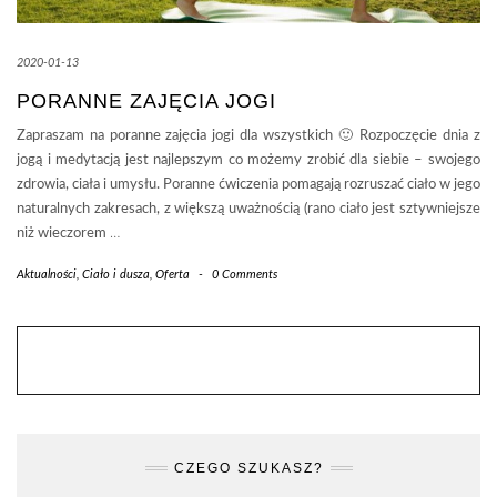
2020-01-13
PORANNE ZAJĘCIA JOGI
Zapraszam na poranne zajęcia jogi dla wszystkich 🙂 Rozpoczęcie dnia z
jogą i medytacją jest najlepszym co możemy zrobić dla siebie – swojego
zdrowia, ciała i umysłu. Poranne ćwiczenia pomagają rozruszać ciało w jego
naturalnych zakresach, z większą uważnością (rano ciało jest sztywniejsze
niż wieczorem
…
Aktualności
,
Ciało i dusza
,
Oferta
-
0 Comments
CZEGO SZUKASZ?