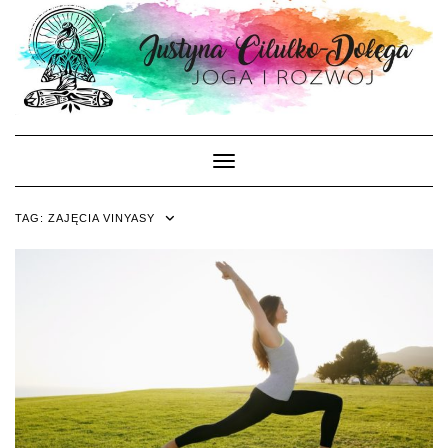
Skip
to
content
Toggle Navigation
TAG:
ZAJĘCIA VINYASY