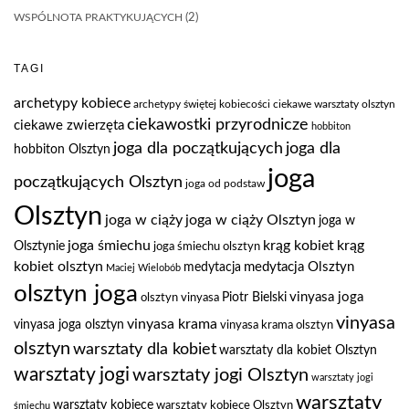
WSPÓLNOTA PRAKTYKUJĄCYCH
(2)
TAGI
archetypy kobiece
archetypy świętej kobiecości
ciekawe warsztaty olsztyn
ciekawostki przyrodnicze
ciekawe zwierzęta
hobbiton
joga dla
joga dla początkujących
hobbiton Olsztyn
joga
początkujących Olsztyn
joga od podstaw
Olsztyn
joga w ciąży
joga w ciąży Olsztyn
joga w
joga śmiechu
krąg kobiet
krąg
Olsztynie
joga śmiechu olsztyn
kobiet olsztyn
medytacja Olsztyn
medytacja
Maciej Wielobób
olsztyn joga
vinyasa joga
Piotr Bielski
olsztyn vinyasa
vinyasa
vinyasa krama
vinyasa joga olsztyn
vinyasa krama olsztyn
olsztyn
warsztaty dla kobiet
warsztaty dla kobiet Olsztyn
warsztaty jogi
warsztaty jogi Olsztyn
warsztaty jogi
warsztaty
warsztaty kobiece
warsztaty kobiece Olsztyn
śmiechu