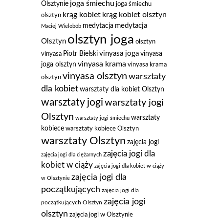
joga śmiechu
Olsztynie
joga śmiechu
krąg kobiet
krąg kobiet olsztyn
olsztyn
medytacja
medytacja
Maciej Wielobób
olsztyn joga
Olsztyn
olsztyn
vinyasa joga
Piotr Bielski
vinyasa
vinyasa
vinyasa krama
joga olsztyn
vinyasa krama
vinyasa olsztyn
warsztaty
olsztyn
dla kobiet
warsztaty dla kobiet Olsztyn
warsztaty jogi
warsztaty jogi
Olsztyn
warsztaty
warsztaty jogi śmiechu
kobiece
warsztaty kobiece Olsztyn
warsztaty Olsztyn
zajęcia jogi
zajęcia jogi dla
zajęcia jogi dla ciężarnych
kobiet w ciąży
zajęcia jogi dla kobiet w ciąży
zajęcia jogi dla
w Olsztynie
początkujących
zajęcia jogi dla
zajęcia jogi
początkujących Olsztyn
olsztyn
zajęcia jogi w Olsztynie