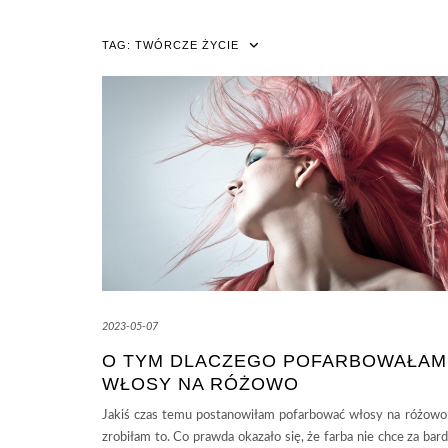
TAG:
TWÓRCZE ŻYCIE
2023-05-07
O TYM DLACZEGO POFARBOWAŁAM
WŁOSY NA RÓŻOWO
Jakiś czas temu postanowiłam pofarbować włosy na różowo 
zrobiłam to. Co prawda okazało się, że farba nie chce za bar