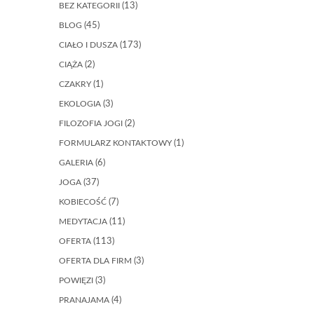
BEZ KATEGORII
(13)
BLOG
(45)
CIAŁO I DUSZA
(173)
CIĄŻA
(2)
CZAKRY
(1)
EKOLOGIA
(3)
FILOZOFIA JOGI
(2)
FORMULARZ KONTAKTOWY
(1)
GALERIA
(6)
JOGA
(37)
KOBIECOŚĆ
(7)
MEDYTACJA
(11)
OFERTA
(113)
OFERTA DLA FIRM
(3)
POWIĘZI
(3)
PRANAJAMA
(4)