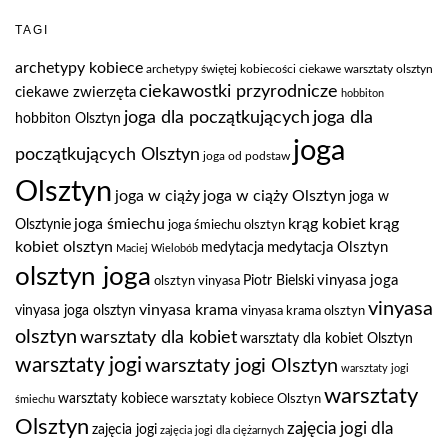
TAGI
archetypy kobiece
archetypy świętej kobiecości
ciekawe warsztaty olsztyn
ciekawostki przyrodnicze
ciekawe zwierzęta
hobbiton
joga dla
joga dla początkujących
hobbiton Olsztyn
joga
początkujących Olsztyn
joga od podstaw
Olsztyn
joga w ciąży
joga w ciąży Olsztyn
joga w
joga śmiechu
krąg kobiet
krąg
Olsztynie
joga śmiechu olsztyn
kobiet olsztyn
medytacja Olsztyn
medytacja
Maciej Wielobób
olsztyn joga
vinyasa joga
Piotr Bielski
olsztyn vinyasa
vinyasa
vinyasa krama
vinyasa joga olsztyn
vinyasa krama olsztyn
olsztyn
warsztaty dla kobiet
warsztaty dla kobiet Olsztyn
warsztaty jogi
warsztaty jogi Olsztyn
warsztaty jogi
warsztaty
warsztaty kobiece
warsztaty kobiece Olsztyn
śmiechu
Olsztyn
zajęcia jogi dla
zajęcia jogi
zajęcia jogi dla ciężarnych