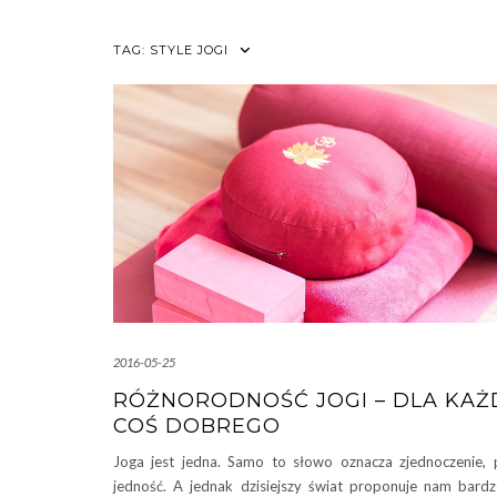
TAG:
STYLE JOGI
2016-05-25
RÓŻNORODNOŚĆ JOGI – DLA KA
COŚ DOBREGO
Joga jest jedna. Samo to słowo oznacza zjednoczenie, p
jedność. A jednak dzisiejszy świat proponuje nam bardzo