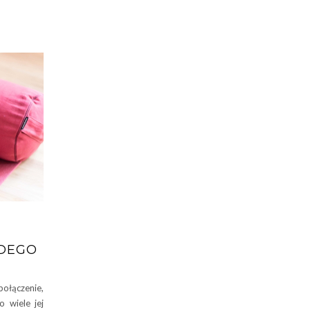
ŻDEGO
ołączenie,
 wiele jej