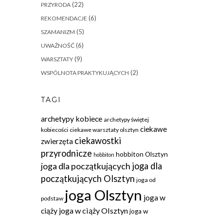
(22)
PRZYRODA
(6)
REKOMENDACJE
(5)
SZAMANIZM
(6)
UWAŻNOŚĆ
(9)
WARSZTATY
(2)
WSPÓLNOTA PRAKTYKUJĄCYCH
TAGI
archetypy kobiece
archetypy świętej
ciekawe
kobiecości
ciekawe warsztaty olsztyn
ciekawostki
zwierzęta
przyrodnicze
hobbiton Olsztyn
hobbiton
joga dla początkujących
joga dla
początkujących Olsztyn
joga od
joga Olsztyn
joga w
podstaw
ciąży
joga w ciąży Olsztyn
joga w