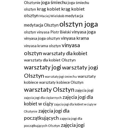
joga śmiechu
Olsztynie
joga śmiechu
krąg kobiet
krąg kobiet
olsztyn
olsztyn
medytacja
Maciej Wielobób
olsztyn joga
medytacja Olsztyn
vinyasa joga
olsztyn vinyasa
Piotr Bielski
vinyasa krama
vinyasa joga olsztyn
vinyasa
vinyasa krama olsztyn
olsztyn
warsztaty dla kobiet
warsztaty dla kobiet Olsztyn
warsztaty jogi
warsztaty jogi
Olsztyn
warsztaty
warsztaty jogi śmiechu
kobiece
warsztaty kobiece Olsztyn
warsztaty Olsztyn
zajęcia jogi
zajęcia jogi dla
zajęcia jogi dla ciężarnych
kobiet w ciąży
zajęcia jogi dla kobiet w ciąży w
zajęcia jogi dla
Olsztynie
początkujących
zajęcia jogi dla
zajęcia jogi
początkujących Olsztyn