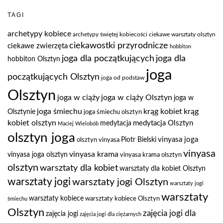
TAGI
archetypy kobiece
archetypy świętej kobiecości
ciekawe warsztaty olsztyn
ciekawostki przyrodnicze
ciekawe zwierzęta
hobbiton
joga dla
joga dla początkujących
hobbiton Olsztyn
joga
początkujących Olsztyn
joga od podstaw
Olsztyn
joga w ciąży
joga w ciąży Olsztyn
joga w
joga śmiechu
krąg kobiet
krąg
Olsztynie
joga śmiechu olsztyn
kobiet olsztyn
medytacja Olsztyn
medytacja
Maciej Wielobób
olsztyn joga
vinyasa joga
Piotr Bielski
olsztyn vinyasa
vinyasa
vinyasa krama
vinyasa joga olsztyn
vinyasa krama olsztyn
olsztyn
warsztaty dla kobiet
warsztaty dla kobiet Olsztyn
warsztaty jogi
warsztaty jogi Olsztyn
warsztaty jogi
warsztaty
warsztaty kobiece
warsztaty kobiece Olsztyn
śmiechu
Olsztyn
zajęcia jogi dla
zajęcia jogi
zajęcia jogi dla ciężarnych