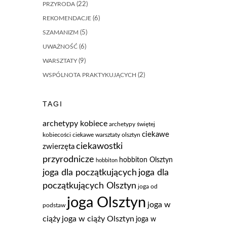
PRZYRODA
(22)
REKOMENDACJE
(6)
SZAMANIZM
(5)
UWAŻNOŚĆ
(6)
WARSZTATY
(9)
WSPÓLNOTA PRAKTYKUJĄCYCH
(2)
TAGI
archetypy kobiece
archetypy świętej
ciekawe
kobiecości
ciekawe warsztaty olsztyn
ciekawostki
zwierzęta
przyrodnicze
hobbiton Olsztyn
hobbiton
joga dla
joga dla początkujących
początkujących Olsztyn
joga od
joga Olsztyn
joga w
podstaw
ciąży
joga w ciąży Olsztyn
joga w