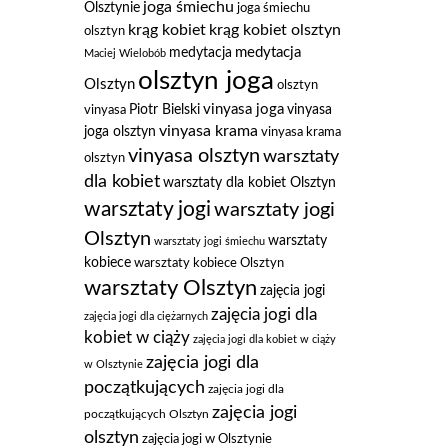
joga śmiechu
Olsztynie
joga śmiechu
krąg kobiet
krąg kobiet olsztyn
olsztyn
medytacja
medytacja
Maciej Wielobób
olsztyn joga
Olsztyn
olsztyn
vinyasa joga
Piotr Bielski
vinyasa
vinyasa
vinyasa krama
joga olsztyn
vinyasa krama
vinyasa olsztyn
warsztaty
olsztyn
dla kobiet
warsztaty dla kobiet Olsztyn
warsztaty jogi
warsztaty jogi
Olsztyn
warsztaty
warsztaty jogi śmiechu
kobiece
warsztaty kobiece Olsztyn
warsztaty Olsztyn
zajęcia jogi
zajęcia jogi dla
zajęcia jogi dla ciężarnych
kobiet w ciąży
zajęcia jogi dla kobiet w ciąży
zajęcia jogi dla
w Olsztynie
początkujących
zajęcia jogi dla
zajęcia jogi
początkujących Olsztyn
olsztyn
zajęcia jogi w Olsztynie