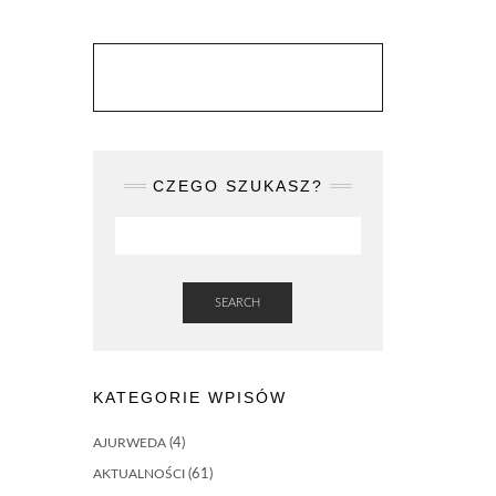
CZEGO SZUKASZ?
SEARCH
KATEGORIE WPISÓW
AJURWEDA
(4)
AKTUALNOŚCI
(61)