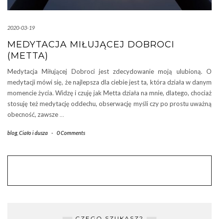
2020-03-19
MEDYTACJA MIŁUJĄCEJ DOBROCI
(METTA)
Medytacja Miłującej Dobroci jest zdecydowanie moją ulubioną. O
medytacji mówi się, że najlepsza dla ciebie jest ta, która działa w danym
momencie życia. Widzę i czuję jak Metta działa na mnie, dlatego, chociaż
stosuję też medytację oddechu, obserwację myśli czy po prostu uważną
obecność, zawsze
…
blog
,
Ciało i dusza
-
0 Comments
CZEGO SZUKASZ?