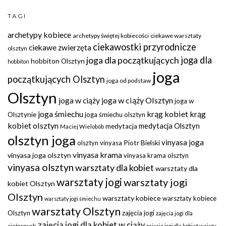
TAGI
archetypy kobiece
archetypy świętej kobiecości
ciekawe warsztaty
ciekawostki przyrodnicze
ciekawe zwierzęta
olsztyn
joga dla początkujących
joga dla
hobbiton Olsztyn
hobbiton
joga
początkujących Olsztyn
joga od podstaw
Olsztyn
joga w ciąży
joga w ciąży Olsztyn
joga w
joga śmiechu
krąg kobiet
krąg
Olsztynie
joga śmiechu olsztyn
kobiet olsztyn
medytacja Olsztyn
medytacja
Maciej Wielobób
olsztyn joga
vinyasa joga
olsztyn vinyasa
Piotr Bielski
vinyasa krama
vinyasa joga olsztyn
vinyasa krama olsztyn
vinyasa olsztyn
warsztaty dla kobiet
warsztaty dla
warsztaty jogi
warsztaty jogi
kobiet Olsztyn
Olsztyn
warsztaty kobiece
warsztaty kobiece
warsztaty jogi śmiechu
warsztaty Olsztyn
Olsztyn
zajęcia jogi
zajęcia jogi dla
zajęcia jogi dla kobiet w ciąży
ciężarnych
zajęcia jogi dla kobiet w ciąży