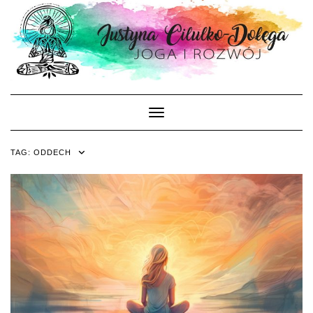
Skip
to
content
Toggle Navigation
TAG:
ODDECH