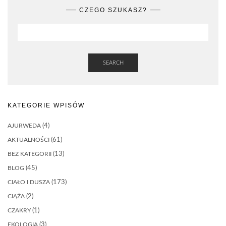
CZEGO SZUKASZ?
SEARCH
KATEGORIE WPISÓW
AJURWEDA
(4)
AKTUALNOŚCI
(61)
BEZ KATEGORII
(13)
BLOG
(45)
CIAŁO I DUSZA
(173)
CIĄŻA
(2)
CZAKRY
(1)
EKOLOGIA
(3)