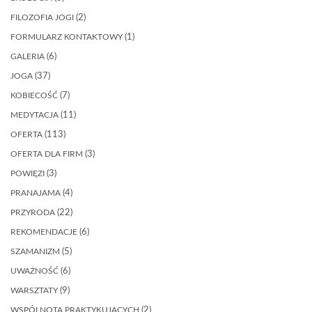
FILOZOFIA JOGI
(2)
FORMULARZ KONTAKTOWY
(1)
GALERIA
(6)
JOGA
(37)
KOBIECOŚĆ
(7)
MEDYTACJA
(11)
OFERTA
(113)
OFERTA DLA FIRM
(3)
POWIĘZI
(3)
PRANAJAMA
(4)
PRZYRODA
(22)
REKOMENDACJE
(6)
SZAMANIZM
(5)
UWAŻNOŚĆ
(6)
WARSZTATY
(9)
WSPÓLNOTA PRAKTYKUJĄCYCH
(2)