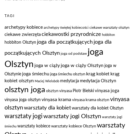
TAGI
archetypy kobiece
archetypy świętej kobiecości
ciekawe warsztaty olsztyn
ciekawostki przyrodnicze
ciekawe zwierzęta
hobbiton
joga dla
joga dla początkujących
hobbiton Olsztyn
joga
początkujących Olsztyn
joga od podstaw
Olsztyn
joga w ciąży
joga w ciąży Olsztyn
joga w
joga śmiechu
krąg kobiet
krąg
Olsztynie
joga śmiechu olsztyn
kobiet olsztyn
medytacja Olsztyn
medytacja
Maciej Wielobób
olsztyn joga
vinyasa joga
Piotr Bielski
olsztyn vinyasa
vinyasa
vinyasa krama
vinyasa joga olsztyn
vinyasa krama olsztyn
olsztyn
warsztaty dla kobiet
warsztaty dla kobiet Olsztyn
warsztaty jogi
warsztaty jogi Olsztyn
warsztaty jogi
warsztaty
warsztaty kobiece
warsztaty kobiece Olsztyn
śmiechu