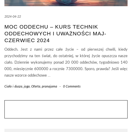
2024-04-22
MOC ODDECHU – KURS TECHNIK
ODDECHOWYCH I UWAŻNOŚCI MAJ-
CZERWIEC 2024
Oddech. Jest z nami przez całe życie – od pierwszej chwili, kiedy
przychodzimy na ten świat, do ostatniej, w której życie opuszcza nasze
ciało. Dziennie wykonujemy ponad 20 000 oddechów, tygodniowo 140
000, miesięcznie 600000 a rocznie 7300000. Sporo, prawda? Jeśli więc
nasze wzorce oddechowe
…
Ciało i dusza
,
joga
,
Oferta
,
pranajama
-
0 Comments