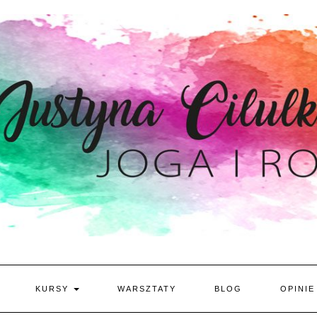
KURSY
WARSZTATY
BLOG
OPINIE