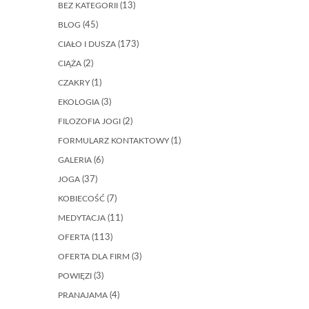
BEZ KATEGORII
(13)
BLOG
(45)
CIAŁO I DUSZA
(173)
CIĄŻA
(2)
CZAKRY
(1)
EKOLOGIA
(3)
FILOZOFIA JOGI
(2)
FORMULARZ KONTAKTOWY
(1)
GALERIA
(6)
JOGA
(37)
KOBIECOŚĆ
(7)
MEDYTACJA
(11)
OFERTA
(113)
OFERTA DLA FIRM
(3)
POWIĘZI
(3)
PRANAJAMA
(4)