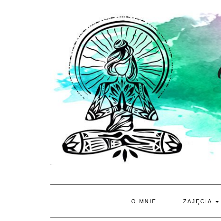
Skip
to
content
O MNIE
ZAJĘCIA