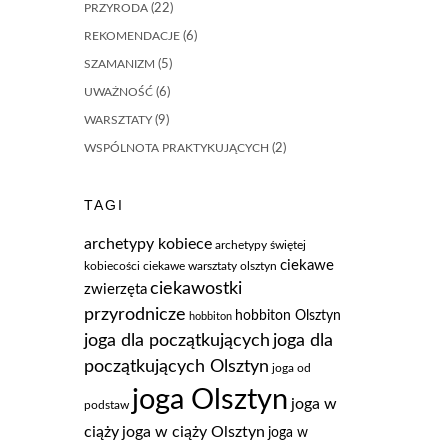
PRZYRODA
(22)
REKOMENDACJE
(6)
SZAMANIZM
(5)
UWAŻNOŚĆ
(6)
WARSZTATY
(9)
WSPÓLNOTA PRAKTYKUJĄCYCH
(2)
TAGI
archetypy kobiece
archetypy świętej
ciekawe
kobiecości
ciekawe warsztaty olsztyn
ciekawostki
zwierzęta
przyrodnicze
hobbiton Olsztyn
hobbiton
joga dla
joga dla początkujących
początkujących Olsztyn
joga od
joga Olsztyn
joga w
podstaw
ciąży
joga w ciąży Olsztyn
joga w