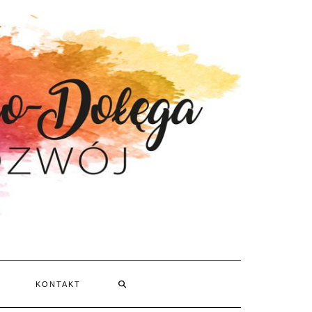
KONTAKT