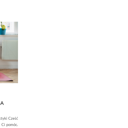
KA
ktyki Cześć
y Ci pomóc.