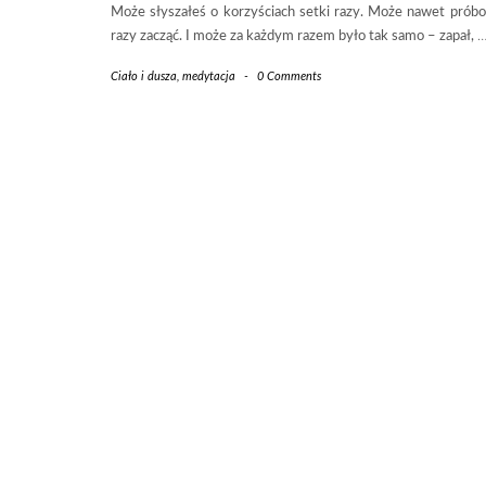
Może słyszałeś o korzyściach setki razy. Może nawet próbo
razy zacząć. I może za każdym razem było tak samo – zapał,
Ciało i dusza
,
medytacja
-
0 Comments