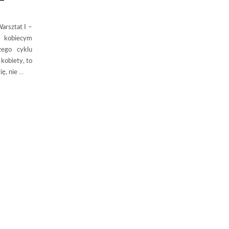
arsztat I –
 kobiecym
zego cyklu
kobiety, to
ię, nie
…