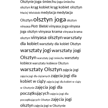
joga śmiechu
Olsztynie
joga śmiechu
krąg kobiet
krąg kobiet olsztyn
olsztyn
medytacja
medytacja
Maciej Wielobób
olsztyn joga
Olsztyn
olsztyn
vinyasa joga
Piotr Bielski
vinyasa
vinyasa
vinyasa krama
joga olsztyn
vinyasa krama
vinyasa olsztyn
warsztaty
olsztyn
dla kobiet
warsztaty dla kobiet Olsztyn
warsztaty jogi
warsztaty jogi
Olsztyn
warsztaty
warsztaty jogi śmiechu
kobiece
warsztaty kobiece Olsztyn
warsztaty Olsztyn
zajęcia jogi
zajęcia jogi dla
zajęcia jogi dla ciężarnych
kobiet w ciąży
zajęcia jogi dla kobiet w ciąży
zajęcia jogi dla
w Olsztynie
początkujących
zajęcia jogi dla
zajęcia jogi
początkujących Olsztyn
olsztyn
zajęcia jogi w Olsztynie