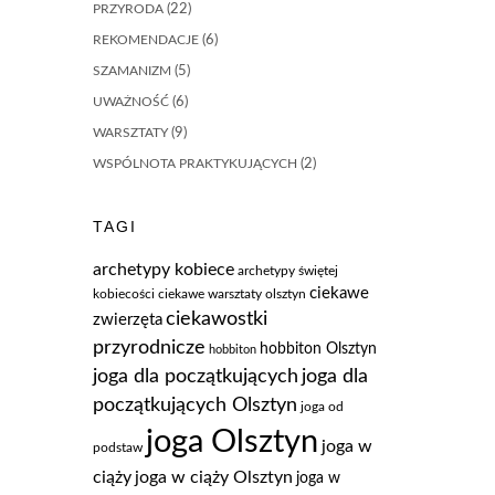
PRZYRODA
(22)
REKOMENDACJE
(6)
SZAMANIZM
(5)
UWAŻNOŚĆ
(6)
WARSZTATY
(9)
WSPÓLNOTA PRAKTYKUJĄCYCH
(2)
TAGI
archetypy kobiece
archetypy świętej
ciekawe
kobiecości
ciekawe warsztaty olsztyn
ciekawostki
zwierzęta
przyrodnicze
hobbiton Olsztyn
hobbiton
joga dla
joga dla początkujących
początkujących Olsztyn
joga od
joga Olsztyn
joga w
podstaw
ciąży
joga w ciąży Olsztyn
joga w