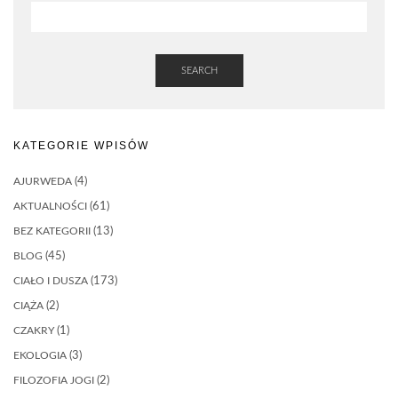
SEARCH
KATEGORIE WPISÓW
AJURWEDA
(4)
AKTUALNOŚCI
(61)
BEZ KATEGORII
(13)
BLOG
(45)
CIAŁO I DUSZA
(173)
CIĄŻA
(2)
CZAKRY
(1)
EKOLOGIA
(3)
FILOZOFIA JOGI
(2)