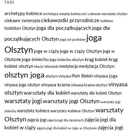
TAGI
archetypy kobiece
archetypy świętej kobiecości
ciekawe warsztaty olsztyn
ciekawostki przyrodnicze
ciekawe zwierzęta
hobbiton
joga dla
joga dla początkujących
hobbiton Olsztyn
joga
początkujących Olsztyn
joga od podstaw
Olsztyn
joga w ciąży
joga w ciąży Olsztyn
joga w
joga śmiechu
krąg kobiet
krąg
Olsztynie
joga śmiechu olsztyn
kobiet olsztyn
medytacja Olsztyn
medytacja
Maciej Wielobób
olsztyn joga
vinyasa joga
Piotr Bielski
olsztyn vinyasa
vinyasa
vinyasa krama
vinyasa joga olsztyn
vinyasa krama olsztyn
olsztyn
warsztaty dla kobiet
warsztaty dla kobiet Olsztyn
warsztaty jogi
warsztaty jogi Olsztyn
warsztaty jogi
warsztaty
warsztaty kobiece
warsztaty kobiece Olsztyn
śmiechu
Olsztyn
zajęcia jogi dla
zajęcia jogi
zajęcia jogi dla ciężarnych
zajęcia jogi
kobiet w ciąży
zajęcia jogi dla kobiet w ciąży w Olsztynie