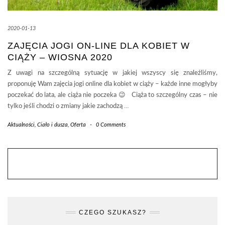
2020-01-13
ZAJĘCIA JOGI ON-LINE DLA KOBIET W
CIĄŻY – WIOSNA 2020
Z uwagi na szczególną sytuację w jakiej wszyscy się znaleźliśmy,
proponuję Wam zajęcia jogi online dla kobiet w ciąży – każde inne mogłyby
poczekać do lata, ale ciąża nie poczeka 😉 Ciąża to szczególny czas – nie
tylko jeśli chodzi o zmiany jakie zachodzą
…
Aktualności
,
Ciało i dusza
,
Oferta
-
0 Comments
CZEGO SZUKASZ?