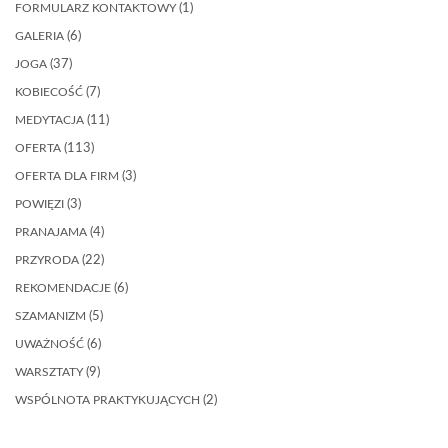
FORMULARZ KONTAKTOWY
(1)
GALERIA
(6)
JOGA
(37)
KOBIECOŚĆ
(7)
MEDYTACJA
(11)
OFERTA
(113)
OFERTA DLA FIRM
(3)
POWIĘZI
(3)
PRANAJAMA
(4)
PRZYRODA
(22)
REKOMENDACJE
(6)
SZAMANIZM
(5)
UWAŻNOŚĆ
(6)
WARSZTATY
(9)
WSPÓLNOTA PRAKTYKUJĄCYCH
(2)