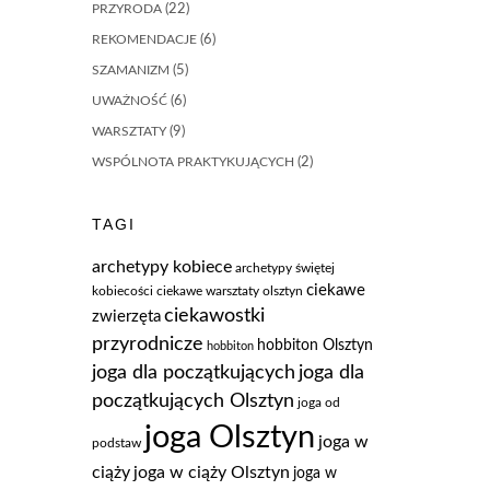
PRZYRODA
(22)
REKOMENDACJE
(6)
SZAMANIZM
(5)
UWAŻNOŚĆ
(6)
WARSZTATY
(9)
WSPÓLNOTA PRAKTYKUJĄCYCH
(2)
TAGI
archetypy kobiece
archetypy świętej
ciekawe
kobiecości
ciekawe warsztaty olsztyn
ciekawostki
zwierzęta
przyrodnicze
hobbiton Olsztyn
hobbiton
joga dla
joga dla początkujących
początkujących Olsztyn
joga od
joga Olsztyn
joga w
podstaw
ciąży
joga w ciąży Olsztyn
joga w