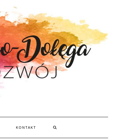
KONTAKT