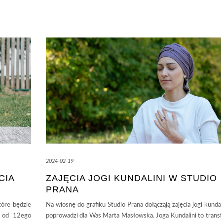
2024-02-19
CIA
ZAJĘCIA JOGI KUNDALINI W STUDIO
PRANA
tóre będzie
Na wiosnę do grafiku Studio Prana dołączają zajęcia jogi kundal
y od 12ego
poprowadzi dla Was Marta Masłowska. Joga Kundalini to trans