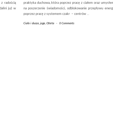
z radością
praktyka duchowa, która poprzez pracę z ciałem oraz umysłe
alini już w
na poszerzenie świadomości, odblokowanie przepływu energi
poprzez pracę z systemem czakr – centrów
…
Ciało i dusza
,
joga
,
Oferta
-
0 Comments