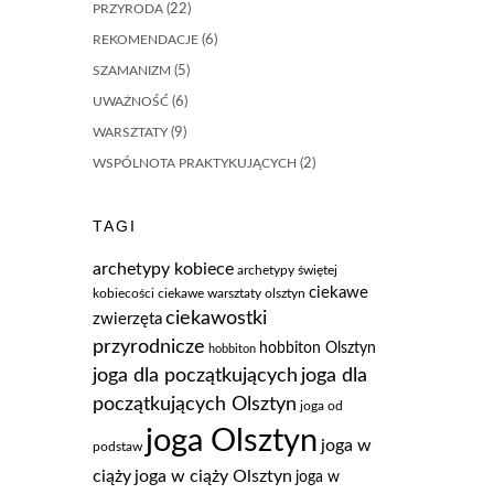
PRZYRODA
(22)
REKOMENDACJE
(6)
SZAMANIZM
(5)
UWAŻNOŚĆ
(6)
WARSZTATY
(9)
WSPÓLNOTA PRAKTYKUJĄCYCH
(2)
TAGI
archetypy kobiece
archetypy świętej
ciekawe
kobiecości
ciekawe warsztaty olsztyn
ciekawostki
zwierzęta
przyrodnicze
hobbiton Olsztyn
hobbiton
joga dla
joga dla początkujących
początkujących Olsztyn
joga od
joga Olsztyn
joga w
podstaw
ciąży
joga w ciąży Olsztyn
joga w