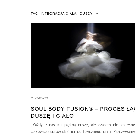
TAG:
INTEGRACJA CIAŁA I DUSZY
2021-05-13
SOUL BODY FUSION® – PROCES Ł
DUSZĘ I CIAŁO
„Każdy z nas ma piękną duszę, ale czasem nie jesteśm
całkowicie sprowadzić jej do fizycznego ciała. Przeżywamy