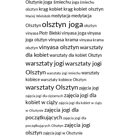
joga śmiechu
Olsztynie
joga śmiechu
krąg kobiet
krąg kobiet olsztyn
olsztyn
medytacja
medytacja
Maciej Wielobób
olsztyn joga
Olsztyn
olsztyn
vinyasa joga
Piotr Bielski
vinyasa
vinyasa
vinyasa krama
joga olsztyn
vinyasa krama
vinyasa olsztyn
warsztaty
olsztyn
dla kobiet
warsztaty dla kobiet Olsztyn
warsztaty jogi
warsztaty jogi
Olsztyn
warsztaty
warsztaty jogi śmiechu
kobiece
warsztaty kobiece Olsztyn
warsztaty Olsztyn
zajęcia jogi
zajęcia jogi dla
zajęcia jogi dla ciężarnych
kobiet w ciąży
zajęcia jogi dla kobiet w ciąży
zajęcia jogi dla
w Olsztynie
początkujących
zajęcia jogi dla
zajęcia jogi
początkujących Olsztyn
olsztyn
zajęcia jogi w Olsztynie