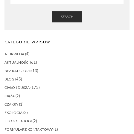
SEARCH
KATEGORIE WPISÓW
AJURWEDA
(4)
AKTUALNOŚCI
(61)
BEZ KATEGORII
(13)
BLOG
(45)
CIAŁO I DUSZA
(173)
CIĄŻA
(2)
CZAKRY
(1)
EKOLOGIA
(3)
FILOZOFIA JOGI
(2)
FORMULARZ KONTAKTOWY
(1)