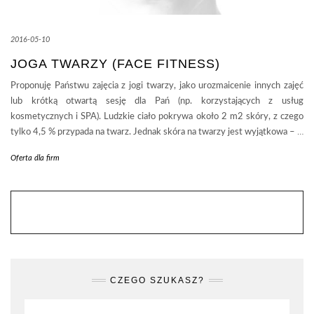
2016-05-10
JOGA TWARZY (FACE FITNESS)
Proponuję Państwu zajęcia z jogi twarzy, jako urozmaicenie innych zajęć
lub krótką otwartą sesję dla Pań (np. korzystających z usług
kosmetycznych i SPA). Ludzkie ciało pokrywa około 2 m2 skóry, z czego
tylko 4,5 % przypada na twarz. Jednak skóra na twarzy jest wyjątkowa –
…
Oferta dla firm
CZEGO SZUKASZ?