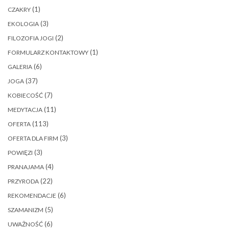
(1)
CZAKRY
(3)
EKOLOGIA
(2)
FILOZOFIA JOGI
(1)
FORMULARZ KONTAKTOWY
(6)
GALERIA
(37)
JOGA
(7)
KOBIECOŚĆ
(11)
MEDYTACJA
(113)
OFERTA
(3)
OFERTA DLA FIRM
(3)
POWIĘZI
(4)
PRANAJAMA
(22)
PRZYRODA
(6)
REKOMENDACJE
(5)
SZAMANIZM
(6)
UWAŻNOŚĆ