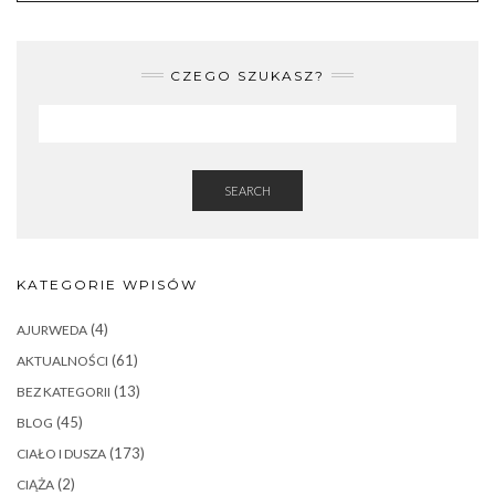
CZEGO SZUKASZ?
SEARCH
KATEGORIE WPISÓW
(4)
AJURWEDA
(61)
AKTUALNOŚCI
(13)
BEZ KATEGORII
(45)
BLOG
(173)
CIAŁO I DUSZA
(2)
CIĄŻA