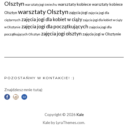
Olsztyn
warsztaty kobiece
warsztaty kobiece
warsztaty jogi śmiechu
warsztaty Olsztyn
Olsztyn
zajęcia jogi
zajęcia jogi dla
zajęcia jogi dla kobiet w ciąży
ciężarnych
zajęcia jogi dla kobiet w ciąży
zajęcia jogi dla początkujących
zajęcia jogi dla
w Olsztynie
zajęcia jogi olsztyn
zajęcia jogi w Olsztynie
początkujących Olsztyn
POZOSTAŃMY W KONTAKCIE! :)
Znajdziesz mnie tutaj:
Copyright © 2026
Kale
Kale
by LyraThemes.com.