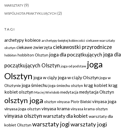
(9)
WARSZTATY
(2)
WSPÓLNOTA PRAKTYKUJĄCYCH
TAGI
archetypy kobiece
archetypy świętej kobiecości
ciekawe warsztaty
ciekawostki przyrodnicze
ciekawe zwierzęta
olsztyn
joga dla początkujących
joga dla
hobbiton Olsztyn
hobbiton
joga
początkujących Olsztyn
joga od podstaw
Olsztyn
joga w ciąży
joga w ciąży Olsztyn
joga w
joga śmiechu
krąg kobiet
krąg
Olsztynie
joga śmiechu olsztyn
kobiet olsztyn
medytacja Olsztyn
medytacja
Maciej Wielobób
olsztyn joga
vinyasa joga
olsztyn vinyasa
Piotr Bielski
vinyasa krama
vinyasa joga olsztyn
vinyasa krama olsztyn
vinyasa olsztyn
warsztaty dla kobiet
warsztaty dla
warsztaty jogi
warsztaty jogi
kobiet Olsztyn