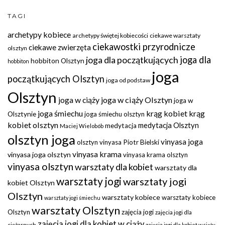
TAGI
archetypy kobiece
archetypy świętej kobiecości
ciekawe warsztaty
ciekawostki przyrodnicze
ciekawe zwierzęta
olsztyn
joga dla początkujących
joga dla
hobbiton Olsztyn
hobbiton
joga
początkujących Olsztyn
joga od podstaw
Olsztyn
joga w ciąży
joga w ciąży Olsztyn
joga w
joga śmiechu
krąg kobiet
krąg
Olsztynie
joga śmiechu olsztyn
kobiet olsztyn
medytacja Olsztyn
medytacja
Maciej Wielobób
olsztyn joga
vinyasa joga
olsztyn vinyasa
Piotr Bielski
vinyasa krama
vinyasa joga olsztyn
vinyasa krama olsztyn
vinyasa olsztyn
warsztaty dla kobiet
warsztaty dla
warsztaty jogi
warsztaty jogi
kobiet Olsztyn
Olsztyn
warsztaty kobiece
warsztaty kobiece
warsztaty jogi śmiechu
warsztaty Olsztyn
Olsztyn
zajęcia jogi
zajęcia jogi dla
zajęcia jogi dla kobiet w ciąży
ciężarnych
zajęcia jogi dla kobiet w ciąży