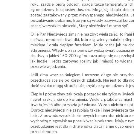
roku, rzadziej biorą oddech, spada także temperatura ich
zgromadzonych zapasów tłuszczu. Mogą się kilkakrotnie bud
zostać zaatakowany przez niewyspanego niedźwiedzia. Jeś
poszukiwanie pokarmu, którym są wtedy zazwyczaj korzonki,
znanej wszystkim piosenki „Stary niedźwiedź mocno śpi”.
O ile Pan Niedźwiedź zimą nie ma zbyt wielu zajęć, to Pa
na świat młode niedźwiadki, które są wtedy malutkie, ślep
mlekiem i otula ciepłym futerkiem. Misie rosną jak na 
schronienia. Wtedy po raz pierwszy widzą świat, poznają g
chudszy o jakieś 150-200 kg i od razu udaje się na przekąs
jak ludzie – jedzą zarówno rośliny jak i mięso) to wios
przerwie w jedzeniu.
Jeśli zima wraz ze śniegiem i mrozem długo nie przycho
przechadzające się po górskich szlakach. Nie jest to dla 
dość szybko mogą stracić dużą część ze zgromadzonych je
Ciepłe i późne zimy zakłócają porządek nie tylko w świeci
nawet szykują się do kwitnienia. Wiele z ptaków zamiast 
trwała jesień albo przyszła już wiosna. W zoo niektóre 
Oprócz niedźwiedzi nie zasypiają także i inne zwierzęta ta
lesie. Z powodu wysokich zimowych temperatur niektóre zwi
wychodzą z legowisk na poszukiwanie pokarmu. Mają z tym 
przebudzenie jest dla nich złe gdyż tracą na nie dużo ener
przed chłodem.