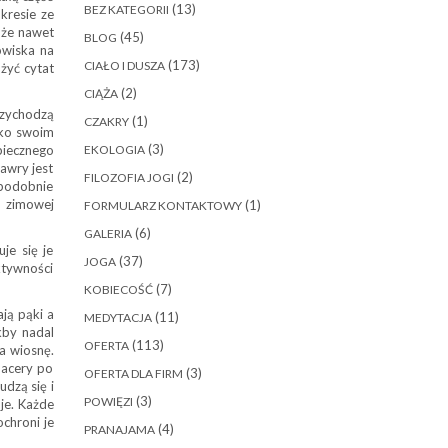
(13)
BEZ KATEGORII
kresie ze
oże nawet
(45)
BLOG
owiska na
(173)
CIAŁO I DUSZA
żyć cytat
(2)
CIĄŻA
rzychodzą
(1)
CZAKRY
lko swoim
(3)
piecznego
EKOLOGIA
awry jest
(2)
FILOZOFIA JOGI
 (podobnie
o zimowej
(1)
FORMULARZ KONTAKTOWY
(6)
GALERIA
je się je
(37)
JOGA
ktywności
(7)
KOBIECOŚĆ
ją pąki a
(11)
MEDYTACJA
kby nadal
(113)
OFERTA
a wiosnę.
spacery po
(3)
OFERTA DLA FIRM
dzą się i
(3)
POWIĘZI
je. Każde
ochroni je
(4)
PRANAJAMA