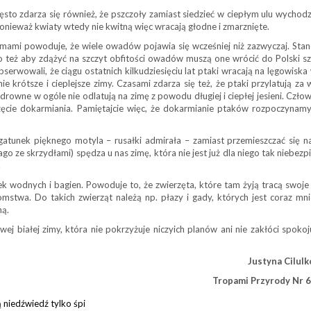
zęsto zdarza się również, że pszczoły zamiast siedzieć w ciepłym ulu wychodz
onieważ kwiaty wtedy nie kwitną więc wracają głodne i zmarznięte.
mami powoduje, że wiele owadów pojawia się wcześniej niż zazwyczaj. Sta
też aby zdążyć na szczyt obfitości owadów muszą one wrócić do Polski szy
wowali, że ciągu ostatnich kilkudziesięciu lat ptaki wracają na lęgowiska 
e krótsze i cieplejsze zimy. Czasami zdarza się też, że ptaki przylatują za 
drowne w ogóle nie odlatują na zimę z powodu długiej i ciepłej jesieni. Czło
zęcie dokarmiania. Pamiętajcie więc, że dokarmianie ptaków rozpoczynam
gatunek pięknego motyla – rusałki admirała – zamiast przemieszczać się n
go ze skrzydłami) spędza u nas zimę, która nie jest już dla niego tak niebezp
.
ek wodnych i bagien. Powoduje to, że zwierzęta, które tam żyją tracą swoje s
twa. Do takich zwierząt należą np. płazy i gady, których jest coraz mni
ną.
ej białej zimy, która nie pokrzyżuje niczyich planów ani nie zakłóci spoko
Justyna Cilul
Tropami Przyrody Nr 6