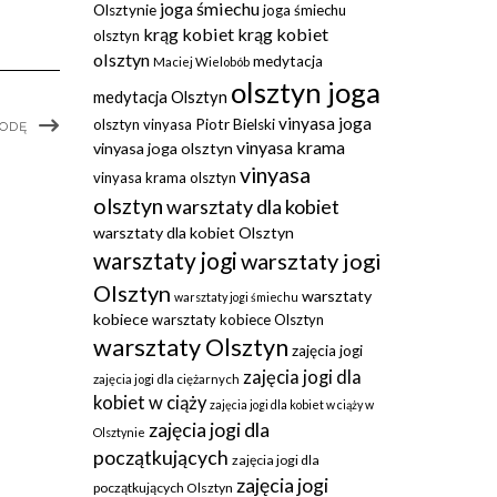
joga śmiechu
Olsztynie
joga śmiechu
krąg kobiet
krąg kobiet
olsztyn
olsztyn
medytacja
Maciej Wielobób
olsztyn joga
medytacja Olsztyn
vinyasa joga
olsztyn vinyasa
Piotr Bielski
GODĘ
vinyasa krama
vinyasa joga olsztyn
vinyasa
vinyasa krama olsztyn
olsztyn
warsztaty dla kobiet
warsztaty dla kobiet Olsztyn
warsztaty jogi
warsztaty jogi
Olsztyn
warsztaty
warsztaty jogi śmiechu
kobiece
warsztaty kobiece Olsztyn
warsztaty Olsztyn
zajęcia jogi
zajęcia jogi dla
zajęcia jogi dla ciężarnych
kobiet w ciąży
zajęcia jogi dla kobiet w ciąży w
zajęcia jogi dla
Olsztynie
początkujących
zajęcia jogi dla
zajęcia jogi
początkujących Olsztyn