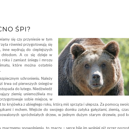
CNO ŚPI?
wiamy się czy przyniesie w tym
erzęta również przygotowują się
 inne wędrują do cieplejszych
a chłodom. A co się dzieje w
ę roku i zamiast śniegu i mrozu
imatu, które można ostatnio
.
ezpiecznym schronieniu. Należy
zi trwa od pierwszych śniegów
istopada do lutego. Niedźwiedź
ający ziemię uniemożliwia mu
przygotowuje sobie miejsce, w
t to kryjówka z ubiegłego roku, którą miś sprząta i ulepsza. Za pomocą swoi
ązkami i mchem. Wejście do swojego domku zatyka gałęziami, ziemią, cza
y powalonych spróchniałych drzew, w jednym dużym starym drzewie, pod k
znacznemu spowolnieniu, to znaczy – serce bije im wolniej niż przez pozost