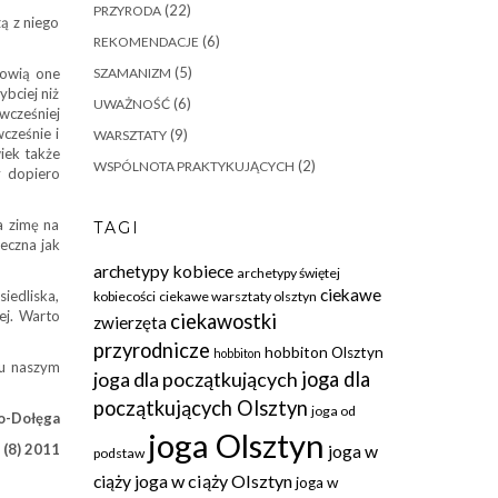
(22)
PRZYRODA
ą z niego
(6)
REKOMENDACJE
(5)
nowią one
SZAMANIZM
bciej niż
(6)
UWAŻNOŚĆ
wcześniej
wcześnie i
(9)
WARSZTATY
wiek także
(2)
WSPÓLNOTA PRAKTYKUJĄCYCH
y dopiero
a zimę na
TAGI
ieczna jak
archetypy kobiece
archetypy świętej
ciekawe
iedliska,
kobiecości
ciekawe warsztaty olsztyn
ej. Warto
ciekawostki
zwierzęta
przyrodnicze
hobbiton Olsztyn
hobbiton
ju naszym
joga dla początkujących
joga dla
początkujących Olsztyn
joga od
ko-Dołęga
joga Olsztyn
 (8) 2011
joga w
podstaw
ciąży
joga w ciąży Olsztyn
joga w