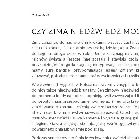
2015-01-21
CZY ZIMĄ NIEDŹWIEDŹ MO
Zima zbliża się do nas wielkimi krokami i wszyscy zastana
roku dużo śniegu jak ostatnio czy też będzie łagodna. Zwi
do tego trudnego czasu w roku. Jedne zasypiają na zimę,
rejonów świata a jeszcze inne zostają i stawiają czoł
przyrodzie jeśli pogoda staje się nietypowa jak na tą por
mamy aurę bardziej przypominającą jesień? Zmiany kl
zauważyć, potrafią nieźle namieszać w życiu zwierząt i roślin
Wiele zwierząt żyjących w Polsce na czas zimy zasypia w b
do nich także niedźwiedź brunatny. Sen zimowy niedźwied
do momentu kiedy na dobre stopnieją, czyli zazwyczaj od l
po prostu musi przespać zimę, ponieważ śnieg przykryw
znajdowanie pokarmu. Jesienią zwierzę bardzo starannie 
którym spędzi zimę (myśliwi nazywają je gawrą). Często jes
pazurów niedźwiedź usuwa kamienie i wyścieła gawrę gał
śniegiem. Gawra znajduje się najczęściej wśród gęstwin
powalonego pnia lub w jamie pod skałą.
Podczas snu zimowego funkcje życiowe niedźwiedzi ulegają 