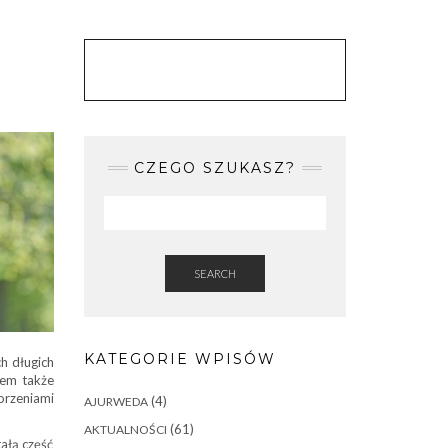
CZEGO SZUKASZ?
SEARCH
KATEGORIE WPISÓW
ch długich
sem także
orzeniami
(4)
AJURWEDA
(61)
AKTUALNOŚCI
ałą część