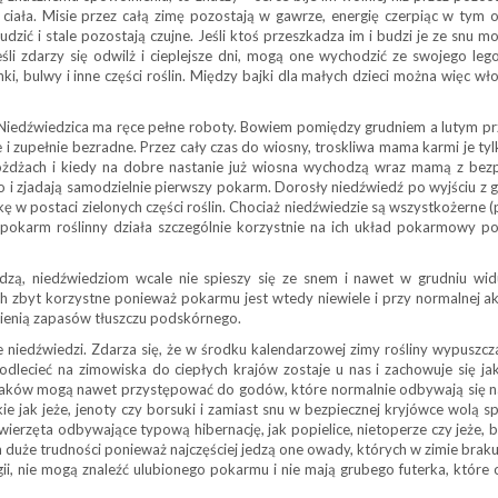
 ciała. Misie przez całą zimę pozostają w gawrze, energię czerpiąc w tym o
zić i stale pozostają czujne. Jeśli ktoś przeszkadza im i budzi je ze snu m
li zdarzy się odwilż i cieplejsze dni, mogą one wychodzić ze swojego leg
 bulwy i inne części roślin. Między bajki dla małych dzieci można więc wło
ni Niedźwiedzica ma ręce pełne roboty. Bowiem pomiędzy grudniem a lutym p
e i zupełnie bezradne. Przez cały czas do wiosny, troskliwa mama karmi je ty
drożdżach i kiedy na dobre nastanie już wiosna wychodzą wraz mamą z bez
o i zjadają samodzielnie pierwszy pokarm. Dorosły niedźwiedź po wyjściu z g
kę w postaci zielonych części roślin. Chociaż niedźwiedzie są wszystkożerne
ną pokarm roślinny działa szczególnie korzystnie na ich układ pokarmowy p
dzą, niedźwiedziom wcale nie spieszy się ze snem i nawet w grudniu widu
nich zbyt korzystne ponieważ pokarmu jest wtedy niewiele i przy normalnej a
sienią zapasów tłuszczu podskórnego.
e niedźwiedzi. Zdarza się, że w środku kalendarzowej zimy rośliny wypuszcza
odlecieć na zimowiska do ciepłych krajów zostaje u nas i zachowuje się ja
z ptaków mogą nawet przystępować do godów, które normalnie odbywają się n
kie jak jeże, jenoty czy borsuki i zamiast snu w bezpiecznej kryjówce wolą 
erzęta odbywające typową hibernację, jak popielice, nietoperze czy jeże, bu
duże trudności ponieważ najczęściej jedzą one owady, których w zimie braku
gii, nie mogą znaleźć ulubionego pokarmu i nie mają grubego futerka, które 