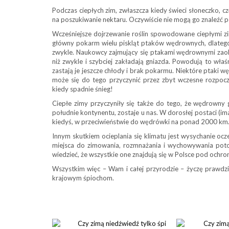
Podczas ciepłych zim, zwłaszcza kiedy świeci słoneczko, c
na poszukiwanie nektaru. Oczywiście nie mogą go znaleźć p
Wcześniejsze dojrzewanie roślin spowodowane ciepłymi zi
główny pokarm wielu piskląt ptaków wędrownych, dlatego 
zwykle. Naukowcy zajmujący się ptakami wędrownymi zaobser
niż zwykle i szybciej zakładają gniazda. Powodują to właśni
zastają je jeszcze chłody i brak pokarmu. Niektóre ptaki wę
może się do tego przyczynić przez zbyt wczesne rozpoc
kiedy spadnie śnieg!
Ciepłe zimy przyczyniły się także do tego, że wędrowny 
południe kontynentu, zostaje u nas. W dorosłej postaci (ima
kiedyś, w przeciwieństwie do wędrówki na ponad 2000 km
Innym skutkiem ocieplania się klimatu jest wysychanie ocz
miejsca do zimowania, rozmnażania i wychowywania potoms
wiedzieć, że wszystkie one znajdują się w Polsce pod ochro
Wszystkim więc – Wam i całej przyrodzie – życzę prawdziw
krajowym śpiochom.