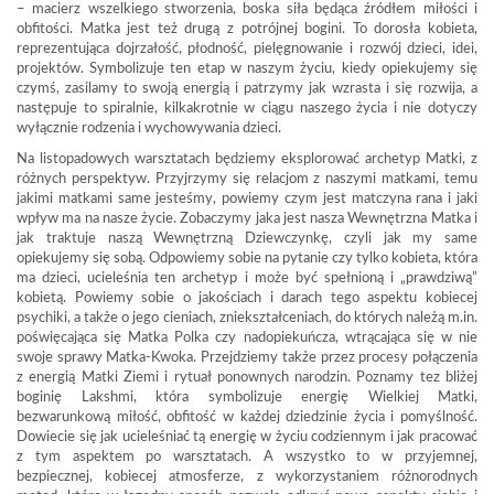
– macierz wszelkiego stworzenia, boska siła będąca źródłem miłości i
obfitości. Matka jest też drugą z potrójnej bogini. To dorosła kobieta,
reprezentująca dojrzałość, płodność, pielęgnowanie i rozwój dzieci, idei,
projektów. Symbolizuje ten etap w naszym życiu, kiedy opiekujemy się
czymś, zasilamy to swoją energią i patrzymy jak wzrasta i się rozwija, a
następuje to spiralnie, kilkakrotnie w ciągu naszego życia i nie dotyczy
wyłącznie rodzenia i wychowywania dzieci.
Na listopadowych warsztatach będziemy eksplorować archetyp Matki, z
różnych perspektyw. Przyjrzymy się relacjom z naszymi matkami, temu
jakimi matkami same jesteśmy, powiemy czym jest matczyna rana i jaki
wpływ ma na nasze życie. Zobaczymy jaka jest nasza Wewnętrzna Matka i
jak traktuje naszą Wewnętrzną Dziewczynkę, czyli jak my same
opiekujemy się sobą. Odpowiemy sobie na pytanie czy tylko kobieta, która
ma dzieci, ucieleśnia ten archetyp i może być spełnioną i „prawdziwą”
kobietą. Powiemy sobie o jakościach i darach tego aspektu kobiecej
psychiki, a także o jego cieniach, zniekształceniach, do których należą m.in.
poświęcająca się Matka Polka czy nadopiekuńcza, wtrącająca się w nie
swoje sprawy Matka-Kwoka. Przejdziemy także przez procesy połączenia
z energią Matki Ziemi i rytuał ponownych narodzin. Poznamy tez bliżej
boginię Lakshmi, która symbolizuje energię Wielkiej Matki,
bezwarunkową miłość, obfitość w każdej dziedzinie życia i pomyślność.
Dowiecie się jak ucieleśniać tą energię w życiu codziennym i jak pracować
z tym aspektem po warsztatach. A wszystko to w przyjemnej,
bezpiecznej, kobiecej atmosferze, z wykorzystaniem różnorodnych