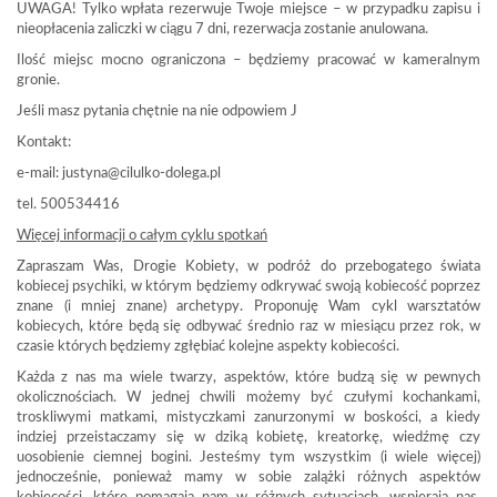
UWAGA! Tylko wpłata rezerwuje Twoje miejsce – w przypadku zapisu i
nieopłacenia zaliczki w ciągu 7 dni, rezerwacja zostanie anulowana.
Ilość miejsc mocno ograniczona – będziemy pracować w kameralnym
gronie.
Jeśli masz pytania chętnie na nie odpowiem J
Kontakt:
e-mail: justyna@cilulko-dolega.pl
tel. 500534416
Więcej informacji o całym cyklu spotkań
Zapraszam Was, Drogie Kobiety, w podróż do przebogatego świata
kobiecej psychiki, w którym będziemy odkrywać swoją kobiecość poprzez
znane (i mniej znane) archetypy. Proponuję Wam cykl warsztatów
kobiecych, które będą się odbywać średnio raz w miesiącu przez rok, w
czasie których będziemy zgłębiać kolejne aspekty kobiecości.
Każda z nas ma wiele twarzy, aspektów, które budzą się w pewnych
okolicznościach. W jednej chwili możemy być czułymi kochankami,
troskliwymi matkami, mistyczkami zanurzonymi w boskości, a kiedy
indziej przeistaczamy się w dziką kobietę, kreatorkę, wiedźmę czy
uosobienie ciemnej bogini. Jesteśmy tym wszystkim (i wiele więcej)
jednocześnie, ponieważ mamy w sobie zalążki różnych aspektów