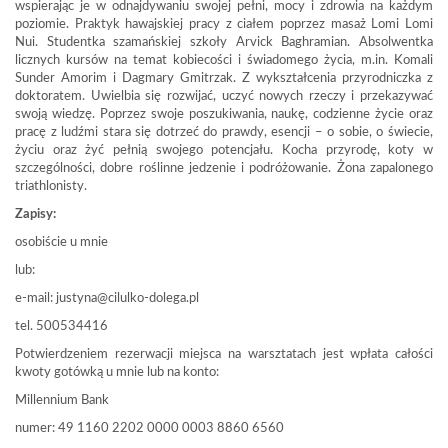
wspierając je w odnajdywaniu swojej pełni, mocy i zdrowia na każdym
poziomie. Praktyk hawajskiej pracy z ciałem poprzez masaż Lomi Lomi
Nui. Studentka szamańskiej szkoły Arvick Baghramian. Absolwentka
licznych kursów na temat kobiecości i świadomego życia, m.in. Komali
Sunder Amorim i Dagmary Gmitrzak. Z wykształcenia przyrodniczka z
doktoratem. Uwielbia się rozwijać, uczyć nowych rzeczy i przekazywać
swoją wiedzę. Poprzez swoje poszukiwania, naukę, codzienne życie oraz
pracę z ludźmi stara się dotrzeć do prawdy, esencji – o sobie, o świecie,
życiu oraz żyć pełnią swojego potencjału. Kocha przyrodę, koty w
szczególności, dobre roślinne jedzenie i podróżowanie. Żona zapalonego
triathlonisty.
Zapisy:
osobiście u mnie
lub:
e-mail: justyna@cilulko-dolega.pl
tel. 500534416
Potwierdzeniem rezerwacji miejsca na warsztatach jest wpłata całości
kwoty gotówką u mnie lub na konto:
Millennium Bank
numer: 49 1160 2202 0000 0003 8860 6560