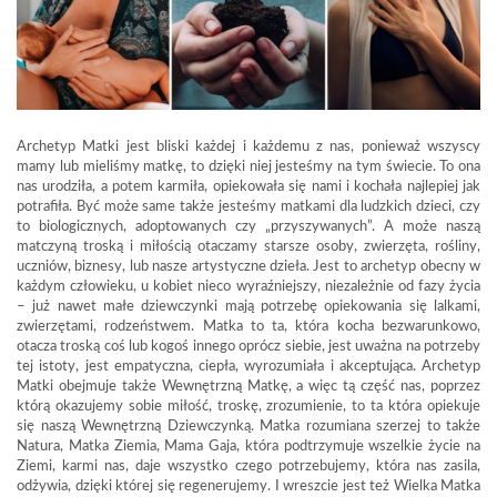
Archetyp Matki jest bliski każdej i każdemu z nas, ponieważ wszyscy
mamy lub mieliśmy matkę, to dzięki niej jesteśmy na tym świecie. To ona
nas urodziła, a potem karmiła, opiekowała się nami i kochała najlepiej jak
potrafiła. Być może same także jesteśmy matkami dla ludzkich dzieci, czy
to biologicznych, adoptowanych czy „przyszywanych”. A może naszą
matczyną troską i miłością otaczamy starsze osoby, zwierzęta, rośliny,
uczniów, biznesy, lub nasze artystyczne dzieła. Jest to archetyp obecny w
każdym człowieku, u kobiet nieco wyraźniejszy, niezależnie od fazy życia
– już nawet małe dziewczynki mają potrzebę opiekowania się lalkami,
zwierzętami, rodzeństwem. Matka to ta, która kocha bezwarunkowo,
otacza troską coś lub kogoś innego oprócz siebie, jest uważna na potrzeby
tej istoty, jest empatyczna, ciepła, wyrozumiała i akceptująca. Archetyp
Matki obejmuje także Wewnętrzną Matkę, a więc tą część nas, poprzez
którą okazujemy sobie miłość, troskę, zrozumienie, to ta która opiekuje
się naszą Wewnętrzną Dziewczynką. Matka rozumiana szerzej to także
Natura, Matka Ziemia, Mama Gaja, która podtrzymuje wszelkie życie na
Ziemi, karmi nas, daje wszystko czego potrzebujemy, która nas zasila,
odżywia, dzięki której się regenerujemy. I wreszcie jest też Wielka Matka