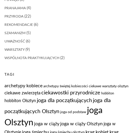
PRANAJAMA
(4)
PRZYRODA
(22)
REKOMENDACJE
(6)
SZAMANIZM
(5)
UWAŻNOŚĆ
(6)
WARSZTATY
(9)
WSPÓLNOTA PRAKTYKUJĄCYCH
(2)
TAGI
archetypy kobiece
archetypy świętej kobiecości
ciekawe warsztaty olsztyn
ciekawostki przyrodnicze
ciekawe zwierzęta
hobbiton
joga dla
joga dla początkujących
hobbiton Olsztyn
joga
początkujących Olsztyn
joga od podstaw
Olsztyn
joga w ciąży
joga w ciąży Olsztyn
joga w
joga śmiechu
krąg kobiet
krąg
Olsztynie
joga śmiechu olsztyn