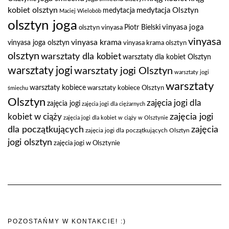
kobiet olsztyn
medytacja Olsztyn
medytacja
Maciej Wielobób
olsztyn joga
vinyasa joga
Piotr Bielski
olsztyn vinyasa
vinyasa
vinyasa krama
vinyasa joga olsztyn
vinyasa krama olsztyn
olsztyn
warsztaty dla kobiet
warsztaty dla kobiet Olsztyn
warsztaty jogi
warsztaty jogi Olsztyn
warsztaty jogi
warsztaty
warsztaty kobiece
warsztaty kobiece Olsztyn
śmiechu
Olsztyn
zajęcia jogi dla
zajęcia jogi
zajęcia jogi dla ciężarnych
zajęcia jogi
kobiet w ciąży
zajęcia jogi dla kobiet w ciąży w Olsztynie
dla początkujących
zajęcia
zajęcia jogi dla początkujących Olsztyn
jogi olsztyn
zajęcia jogi w Olsztynie
POZOSTAŃMY W KONTAKCIE! :)