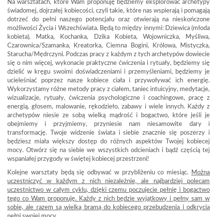
Na warsztatach, które Wam proponuję będziemy eksplorować archetypy
świadomej, dojrzałej kobiecości, czyli takie, które nas wspierają i pomagają
dotrzeć do pełni naszego potencjału oraz otwierają na nieskończone
możliwości Życia i Wszechświata. Będą to między innymi: Dziewica (młoda
kobieta), Matka, Kochanka, Dzika Kobieta, Wojowniczka, Myśliwa,
Czarownica/Szamanka, Kreatorka, Ciemna Bogini, Królowa, Mistyczka,
Starucha/Mędrczyni. Podczas pracy z każdym z tych archetypów dowiecie
się o nim więcej, wykonacie praktyczne ćwiczenia i rytuały, będziemy się
dzielić w kręgu swoimi doświadczeniami i przemyśleniami, będziemy je
ucieleśniać poprzez nasze kobiece ciała i przywoływać ich energię.
Wykorzystamy różne metody pracy z ciałem, taniec intuicyjny, medytacje,
wizualizacje, rytuały, ćwiczenia psychologiczne i coachingowe, pracę z
energią, głosem, malowanie, rękodzieło, zabawy i wiele innych. Każdy z
archetypów niesie ze sobą wielką mądrość i bogactwo, które jeśli je
obejmiemy i przyjmiemy, przyniesie nam niesamowite dary i
transformację. Twoje widzenie świata i siebie znacznie się poszerzy i
będziesz miała większy dostęp do różnych aspektów Twojej kobiecej
mocy. Otwórz się na siebie we wszystkich odcieniach i bądź częścią tej
wspaniałej przygody w świętej kobiecej przestrzeni!
Kolejne warsztaty będą się odbywać w przybliżeniu co miesiąc.
Można
uczestniczyć w każdym z nich niezależnie, ale najbardziej polecam
uczestnictwo w całym cyklu, dzięki czemu poczujecie pełnię i bogactwo
tego co Wam proponuję. Każdy z nich będzie wyjątkowy i pełny sam w
sobie, ale razem są wielką bramą do kobiecego przebudzenia i odkrycia
pełni swojej mocy.