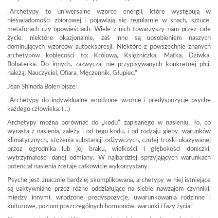
„Archetypy to uniwersalne wzorce energii, które występują w
nieświadomości zbiorowej i pojawiają się regularnie w snach, sztuce,
metaforach czy opowieściach. Wiele z nich towarzyszy nam przez całe
życie, niektóre okazjonalnie, zaś inne są uosobieniem naszych
dominujących wzorców autoekspresji. Niektóre z powszechnie znanych
archetypów kobiecości to: Królowa, Księżniczka, Matka, Dziwka,
Bohaterka. Do innych, zazwyczaj nie przypisywanych konkretnej płci,
należą: Nauczyciel, Ofiara, Męczennik, Głupiec.”
Jean Shinoda Bolen pisze:
„Archetypy do indywidualne wrodzone wzorce i predyspozycje psyche
każdego człowieka. (…)
Archetypy można porównać do „kodu” zapisanego w nasieniu. To, co
wyrasta z nasienia, zależy i od tego kodu, i od rodzaju gleby, warunków
klimatycznych, stężenia substancji odżywczych, czułej troski okazywanej
przez ogrodnika lub jej braku, wielkości i głębokości doniczki,
wytrzymałości danej odmiany. W najbardziej sprzyjających warunkach
potencjał nasienia zostaje całkowicie wykorzystany.
Psyche jest znacznie bardziej skomplikowana, archetypy w niej istniejące
są uaktywniane przez różne oddziałujące na siebie nawzajem czynniki,
między innymi: wrodzone predyspozycje, uwarunkowania rodzinne i
kulturowe, poziom poszczególnych hormonów, warunki i fazy życia.”