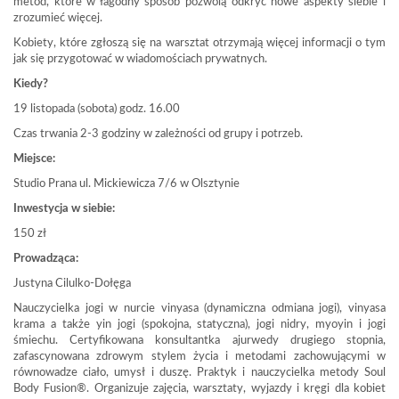
metod, które w łagodny sposób pozwolą odkryć nowe aspekty siebie i
zrozumieć więcej.
Kobiety, które zgłoszą się na warsztat otrzymają więcej informacji o tym
jak się przygotować w wiadomościach prywatnych.
Kiedy?
19 listopada (sobota) godz. 16.00
Czas trwania 2-3 godziny w zależności od grupy i potrzeb.
Miejsce:
Studio Prana ul. Mickiewicza 7/6 w Olsztynie
Inwestycja w siebie:
150 zł
Prowadząca:
Justyna Cilulko-Dołęga
Nauczycielka jogi w nurcie vinyasa (dynamiczna odmiana jogi), vinyasa
krama a także yin jogi (spokojna, statyczna), jogi nidry, myoyin i jogi
śmiechu. Certyfikowana konsultantka ajurwedy drugiego stopnia,
zafascynowana zdrowym stylem życia i metodami zachowującymi w
równowadze ciało, umysł i duszę. Praktyk i nauczycielka metody Soul
Body Fusion®. Organizuje zajęcia, warsztaty, wyjazdy i kręgi dla kobiet