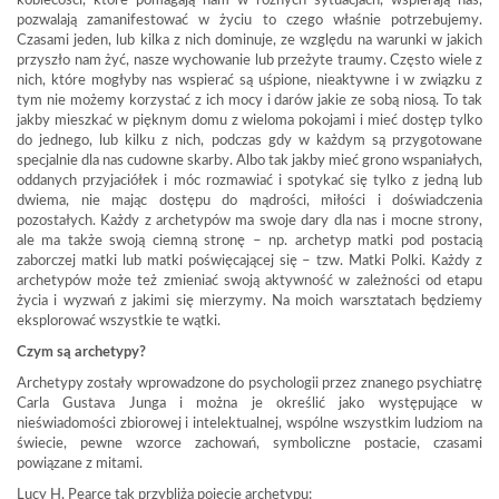
kobiecości, które pomagają nam w różnych sytuacjach, wspierają nas,
pozwalają zamanifestować w życiu to czego właśnie potrzebujemy.
Czasami jeden, lub kilka z nich dominuje, ze względu na warunki w jakich
przyszło nam żyć, nasze wychowanie lub przeżyte traumy. Często wiele z
nich, które mogłyby nas wspierać są uśpione, nieaktywne i w związku z
tym nie możemy korzystać z ich mocy i darów jakie ze sobą niosą. To tak
jakby mieszkać w pięknym domu z wieloma pokojami i mieć dostęp tylko
do jednego, lub kilku z nich, podczas gdy w każdym są przygotowane
specjalnie dla nas cudowne skarby. Albo tak jakby mieć grono wspaniałych,
oddanych przyjaciółek i móc rozmawiać i spotykać się tylko z jedną lub
dwiema, nie mając dostępu do mądrości, miłości i doświadczenia
pozostałych. Każdy z archetypów ma swoje dary dla nas i mocne strony,
ale ma także swoją ciemną stronę – np. archetyp matki pod postacią
zaborczej matki lub matki poświęcającej się – tzw. Matki Polki. Każdy z
archetypów może też zmieniać swoją aktywność w zależności od etapu
życia i wyzwań z jakimi się mierzymy. Na moich warsztatach będziemy
eksplorować wszystkie te wątki.
Czym są archetypy?
Archetypy zostały wprowadzone do psychologii przez znanego psychiatrę
Carla Gustava Junga i można je określić jako występujące w
nieświadomości zbiorowej i intelektualnej, wspólne wszystkim ludziom na
świecie, pewne wzorce zachowań, symboliczne postacie, czasami
powiązane z mitami.
Lucy H. Pearce tak przybliża pojęcie archetypu: